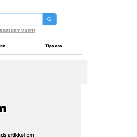
RBEIDET VÅRT!
rev
Tips oss
m
nds artikkel om 