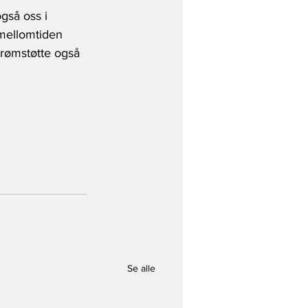
gså oss i 
 mellomtiden 
trømstøtte også 
Se alle