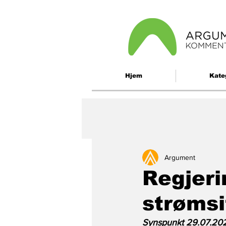
Hjem
Kate
Argument
Regjeri
strøms
Synspunkt 29.07.202