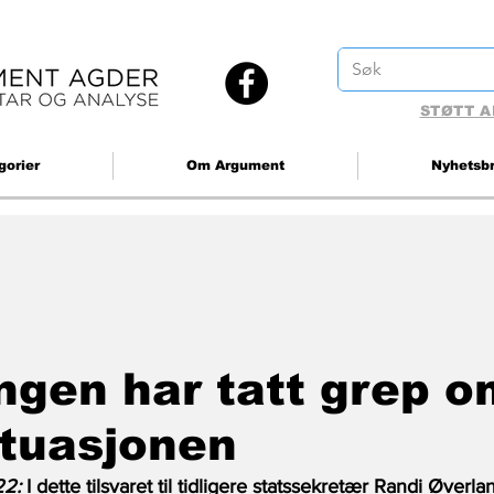
STØTT A
gorier
Om Argument
Nyhetsb
ngen har tatt grep o
ituasjonen
2: 
I dette tilsvaret til tidligere statssekretær Randi Øverla