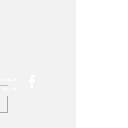
 Facebook
tagder.no
rfor må
smegleren stadig