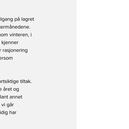
lgang på lagret 
intermånedene. 
nom vinteren, i 
 kjenner 
 rasjonering 
dersom 
siktige tiltak. 
 året og 
lant annet 
vi går 
idig har 