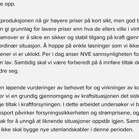
e opp. 
roduksjonen nå gir høyere priser på kort sikt, men god ti
n gi grunnlag for lavere priser enn hva de ellers ville i v
framover er å sikre en sikker og stabil tilgang på kraft gjen
ordinær situasjon. Å hoppe på enkle løsninger som vi ikke
er vi er uklokt. Per i dag anser NVE sannsynligheten for
av. Samtidig skal vi være forberedt på å innføre tiltak 
dre seg.
en løpende vurderinger av behovet for og virkninger av kort
r vi en grundig gjennomgang av kraftsituasjonen det siste
 tiltak i kraftforsyningen. I dette arbeidet undersøker vi b
sport påvirker forsyningssikkerheten og strømprisene, og 
ak for å unngå at liknende situasjoner oppstår igjen. Samt
i ikke skal bygge nye utenlandskabler i denne perioden.