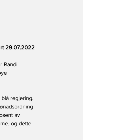
ert 29.07.2022
ær Randi 
øye 
blå regjering. 
stønadsordning 
rosent av 
ime, og dette 