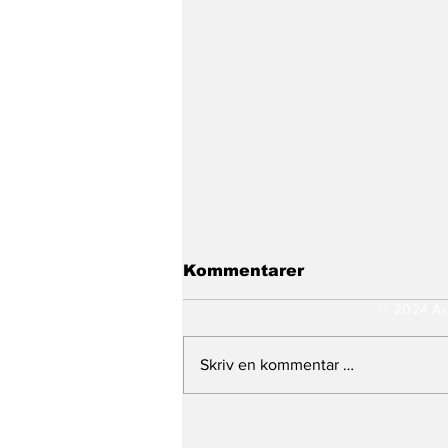
Kommentarer
© 2024 Ar
Skriv en kommentar …
Eldreomsorgen