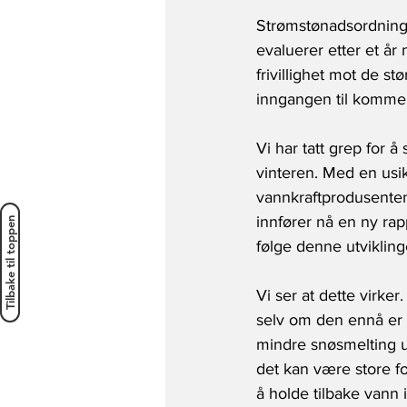
Strømstønadsordningen
evaluerer etter et år 
frivillighet mot de s
inngangen til kommend
Vi har tatt grep for 
vinteren. Med en usikk
vannkraftprodusenten
innfører nå en ny ra
Tilbake til toppen
følge denne utvikling
Vi ser at dette virke
selv om den ennå er 
mindre snøsmelting ut
det kan være store fo
å holde tilbake vann 