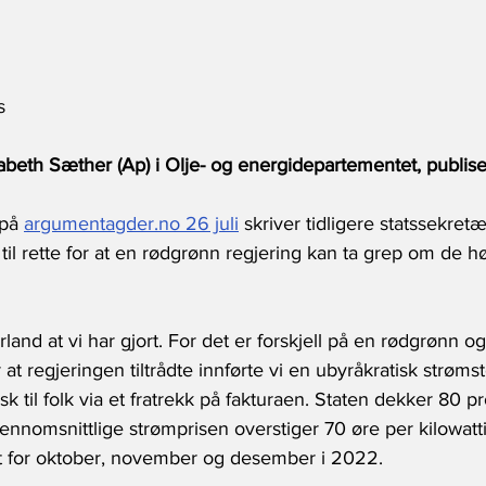
s
sabeth Sæther (Ap) i Olje- og energidepartementet, publis
 på 
argumentagder.no 26 juli
 skriver tidligere statssekret
 til rette for at en rødgrønn regjering kan ta grep om de h
and at vi har gjort. For det er forskjell på en rødgrønn og 
at regjeringen tiltrådte innførte vi en ubyråkratisk strøm
k til folk via et fratrekk på fakturaen. Staten dekker 80 p
nnomsnittlige strømprisen overstiger 70 øre per kilowatt
ent for oktober, november og desember i 2022.