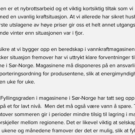
 er et nybrottsarbeid og et viktig kortsiktig tiltak som vi
med en uvanlig kraftsituasjon. At vi allerede har sikret hu
tørste utslagene av høye priser gir oss et helt annet utgan
e vinter enn situasjonen var i fjor.
å sikre at vi bygger opp en beredskap i vannkraftmagasine
er situasjon fremover har vi uttrykt klare forventninger til
e i Sør-Norge. Magasinene må disponeres på en ansvarli
pporteringsordning for produsentene, slik at energimyndi
en uke for uke.
r. Fyllingsgraden i magasinene i Sør-Norge har tatt seg opp
på et for lavt nivå.  Men det må også være vann å spare. 
over sommeren gir i perioder mindre tilsig til lagring i m
rskjeller mellom regionene. Det er likevel viktig at selska
i ukene og månedene framover der det er mulig, slik at fy