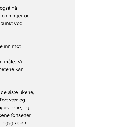
 også nå 
sholdninger og 
gspunkt ved 
ne inn mot 
 
g måte. Vi 
ghetene kan 
 de siste ukene, 
Tørt vær og 
agasinene, og 
pene fortsetter 
llingsgraden 