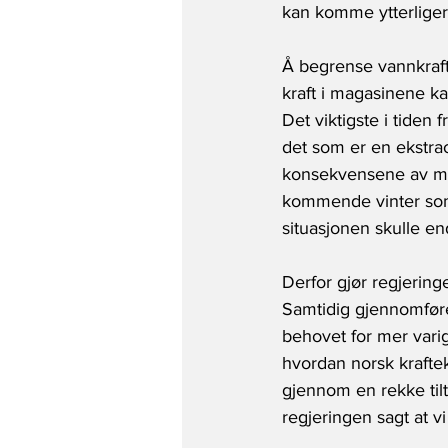
kan komme ytterliger
Å begrense vannkraftp
kraft i magasinene ka
Det viktigste i tiden 
det som er en ekstra
konsekvensene av men
kommende vinter som l
situasjonen skulle en
Derfor gjør regjering
Samtidig gjennomføre
behovet for mer varige
hvordan norsk kraftek
gjennom en rekke tilt
regjeringen sagt at v