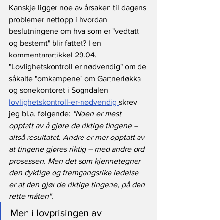
Kanskje ligger noe av årsaken til dagens 
problemer nettopp i hvordan 
beslutningene om hva som er "vedtatt 
og bestemt" blir fattet? I en 
kommentarartikkel 29.04. 
"Lovlighetskontroll er nødvendig" om de 
såkalte "omkampene" om Gartnerløkka 
og sonekontoret i Sogndalen 
lovlighetskontroll-er-nødvendig 
skrev 
jeg bl.a. følgende: 
"Noen er mest 
opptatt av å gjøre de riktige tingene – 
altså resultatet. Andre er mer opptatt av 
at tingene gjøres riktig – med andre ord 
prosessen. Men det som kjennetegner 
den dyktige og fremgangsrike ledelse 
er at den gjør de riktige tingene, på den 
rette måten".
Men i lovprisingen av 