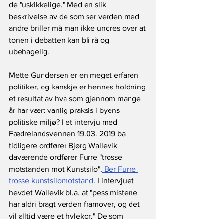
de "uskikkelige." Med en slik 
beskrivelse av de som ser verden med 
andre briller må man ikke undres over at 
tonen i debatten kan bli rå og 
ubehagelig. 
Mette Gundersen er en meget erfaren 
politiker, og kanskje er hennes holdning 
et resultat av hva som gjennom mange 
år har vært vanlig praksis i byens 
politiske miljø? I et intervju med 
Fædrelandsvennen 19.03. 2019 ba 
tidligere ordfører Bjørg Wallevik 
daværende ordfører Furre "trosse 
motstanden mot Kunstsilo".
 Ber Furre 
trosse kunstsilomotstand
. I intervjuet 
hevdet Wallevik bl.a. at "pessimistene 
har aldri bragt verden framover, og det 
vil alltid være et hylekor." De som 