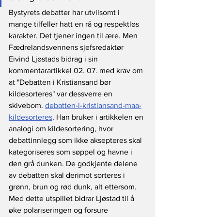
Bystyrets debatter har utvilsomt i 
mange tilfeller hatt en rå og respektløs 
karakter. Det tjener ingen til ære. Men 
Fædrelandsvennens sjefsredaktør 
Eivind Ljøstads bidrag i sin 
kommentarartikkel 02. 07. med krav om 
at "Debatten i Kristiansand bør 
kildesorteres" var dessverre en 
skivebom. 
debatten-i-kristiansand-maa-
kildesorteres
. Han bruker i artikkelen en 
analogi om kildesortering, hvor 
debattinnlegg som ikke aksepteres skal 
kategoriseres som søppel og havne i 
den grå dunken. De godkjente delene 
av debatten skal derimot sorteres i 
grønn, brun og rød dunk, alt ettersom. 
Med dette utspillet bidrar Ljøstad til å 
øke polariseringen og forsure 