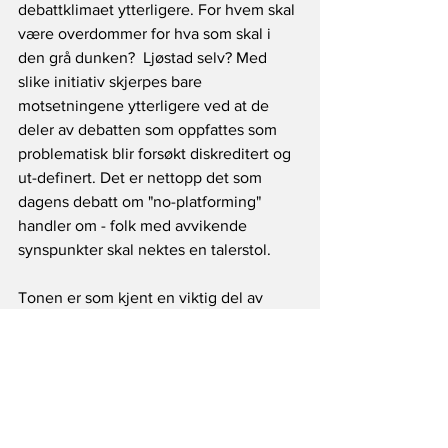
debattklimaet ytterligere. For hvem skal 
være overdommer for hva som skal i 
den grå dunken?  Ljøstad selv? Med 
slike initiativ skjerpes bare 
motsetningene ytterligere ved at de 
deler av debatten som oppfattes som 
problematisk blir forsøkt diskreditert og 
ut-definert. Det er nettopp det som 
dagens debatt om "no-platforming" 
handler om - folk med avvikende 
synspunkter skal nektes en talerstol. 
Tonen er som kjent en viktig del av 
musikken, og på dette punkt er det 
åpenbart rom for betydelig forbedringer 
i dagens bystyre. Det har alle et ansvar 
for, også de deler av bystyret som Mette 
Gundersen beskriver som 
"skikkelige 
folk" 
!