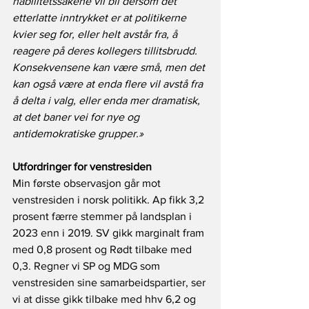
habilitetssakene vil bli dersom det 
etterlatte inntrykket er at politikerne 
kvier seg for, eller helt avstår fra, å 
reagere på deres kollegers tillitsbrudd. 
Konsekvensene kan være små, men det 
kan også være at enda flere vil avstå fra 
å delta i valg, eller enda mer dramatisk, 
at det baner vei for nye og 
antidemokratiske grupper.»  
Utfordringer for venstresiden
Min første observasjon går mot 
venstresiden i norsk politikk. Ap fikk 3,2 
prosent færre stemmer på landsplan i 
2023 enn i 2019. SV gikk marginalt fram 
med 0,8 prosent og Rødt tilbake med 
0,3. Regner vi SP og MDG som 
venstresiden sine samarbeidspartier, ser 
vi at disse gikk tilbake med hhv 6,2 og 