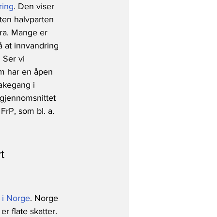
ring
. Den viser 
sten halvparten 
bra. Mange er 
å at innvandring 
 Ser vi 
om har en åpen 
akegang i 
 gjennomsnittet 
FrP, som bl. a. 
t 
k i Norge
. Norge 
r flate skatter. 