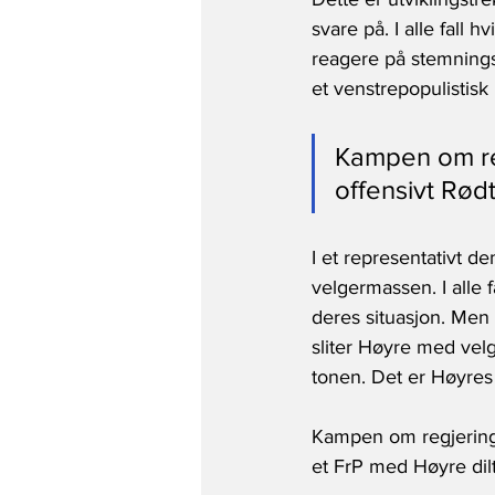
svare på. I alle fall
reagere på stemningss
et venstrepopulistisk
Kampen om reg
offensivt Rød
I et representativt d
velgermassen. I alle f
deres situasjon. Men 
sliter Høyre med velge
tonen. Det er Høyres
Kampen om regjerings
et FrP med Høyre dil