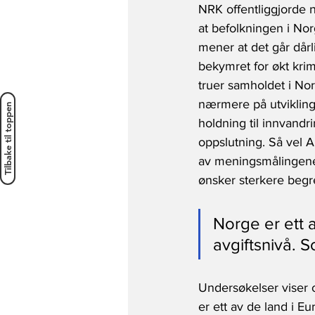
NRK offentliggjorde
at befolkningen i Norg
mener at det går dårl
bekymret for økt krim
truer samholdet i Nor
nærmere på utvikling
Tilbake til toppen
holdning til innvandr
oppslutning. Så vel 
av meningsmålingene, 
ønsker sterkere begr
Norge er ett 
avgiftsnivå. So
Undersøkelser viser og
er ett av de land i Eu