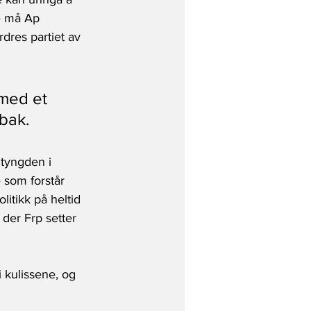
le må Ap 
dres partiet av 
med et 
 bak.
dtyngden i 
e som forstår 
itikk på heltid 
 der Frp setter 
 kulissene, og 