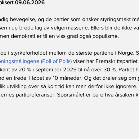
blisert 09.06.2026
adig bevegelse, og de partier som ønsker styringsmakt må 
sen i de brede lag av velgermassene. Ellers blir de ikke va
men demokrati er til en viss grad også populisme.
oe i styrkeforholdet mellom de største partiene i Norge. 
ningsmålingene (Poll of Polls)
 viser har Fremskrittspartiet
rkant av 20 % i september 2025 til nå over 30 %. Partiet ha
d en tredel i løpet av 10 måneder. Og det dreier seg om 
lik utvikling over så kort tid kan man derfor ikke ignorere
lgernes partipreferanser. Spørsmålet er bare hva årsaken 