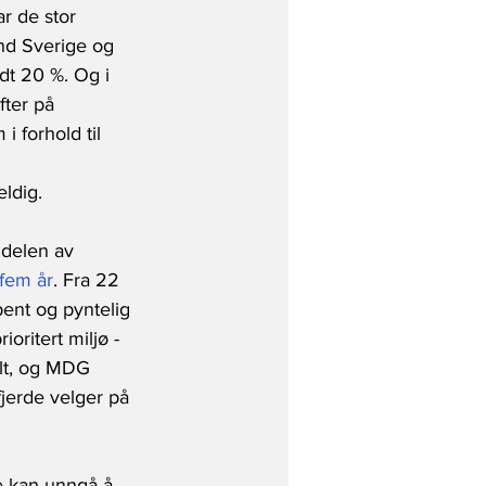
r de stor 
nd Sverige og 
dt 20 %. Og i 
ter på 
 forhold til 
eldig.
delen av 
 fem år
. Fra 22 
pent og pyntelig 
oritert miljø - 
lt, og MDG 
fjerde velger på 
e kan unngå å 