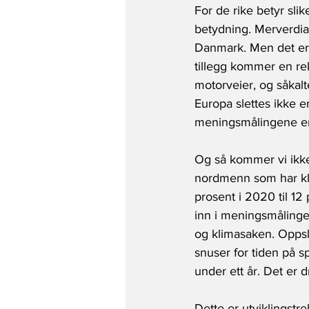
For de rike betyr sli
betydning. Merverdia
Danmark. Men det er 
tillegg kommer en rek
motorveier, og såkalt
Europa slettes ikke e
meningsmålingene er o
Og så kommer vi ikke
nordmenn som har klim
prosent i 2020 til 12
inn i meningsmålingen
og klimasaken. Opps
snuser for tiden på s
under ett år. Det er d
Dette er utviklingstr