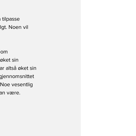
tilpasse 
lgt. Noen vil 
Som 
 øket sin 
r altså øket sin 
gjennomsnittet 
. Noe vesentlig 
kan være. 