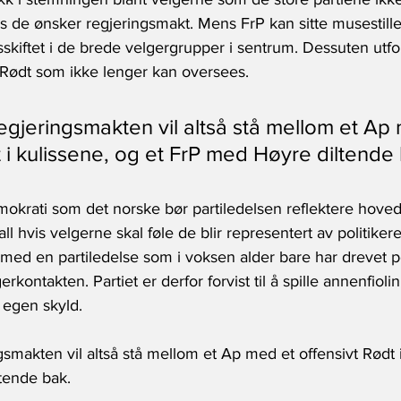
 hvis de ønsker regjeringsmakt. Mens FrP kan sitte musestil
kiftet i de brede velgergrupper i sentrum. Dessuten utfor
 Rødt som ikke lenger kan oversees. 
jeringsmakten vil altså stå mellom et Ap 
t i kulissene, og et FrP med Høyre diltende
emokrati som det norske bør partiledelsen reflektere hove
all hvis velgerne skal føle de blir representert av politiker
med en partiledelse som i voksen alder bare har drevet pol
rkontakten. Partiet er derfor forvist til å spille annenfiolin
 egen skyld.
makten vil altså stå mellom et Ap med et offensivt Rødt i
tende bak.