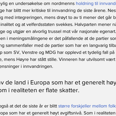
 nylig en undersøkelse om nordmenns 
holdning til innvand
e har blitt mer kritiske til innvandring de siste årene. Ne
ig med integreringen, mens drøyt to av ti mener det går 
inalitet og at velferdsstaten svekkes. Halvparten mener n
ge og utgjør en alvorlig trussel mot vår nasjonale egenart.
en i meningsmålingene er det påfallende at de partier s
ing sammenfaller med de partier som har en langvarig tilb
Ap som SV, Venstre og MDG har opplevd et tydelig fall på
mens Høyre har stått stille. Vinneren har utvilsomt vært 
ensninger i innvandringen.
av de land i Europa som har et generelt høy
m i realiteten er flate skatter.
så at det de siste år er blitt 
større forskjeller mellom fol
ropa som har et generelt høyt avgiftsnivå. Som i realiteten e