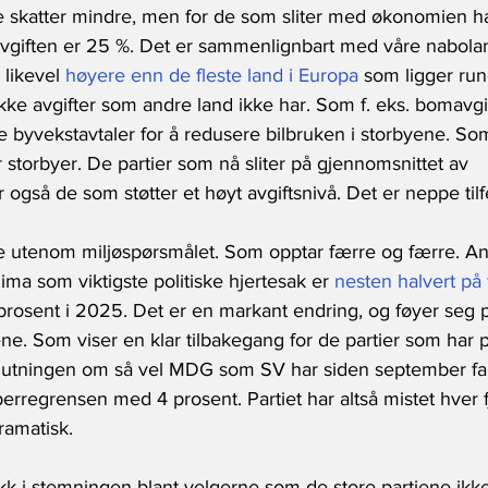
ke skatter mindre, men for de som sliter med økonomien ha
vgiften er 25 %. Det er sammenlignbart med våre nabola
likevel 
høyere enn de fleste land i Europa
 som ligger run
ke avgifter som andre land ikke har. Som f. eks. bomavgif
e byvekstavtaler for å redusere bilbruken i storbyene. Som i
r storbyer. De partier som nå sliter på gjennomsnittet av 
gså de som støtter et høyt avgiftsnivå. Det er neppe tilf
 utenom miljøspørsmålet. Som opptar færre og færre. An
a som viktigste politiske hjertesak er 
nesten halvert på
 prosent i 2025. Det er en markant endring, og føyer seg 
e. Som viser en klar tilbakegang for de partier som har pri
lutningen om så vel MDG som SV har siden september fa
perregrensen med 4 prosent. Partiet har altså mistet hver 
ramatisk.
ekk i stemningen blant velgerne som de store partiene ikk