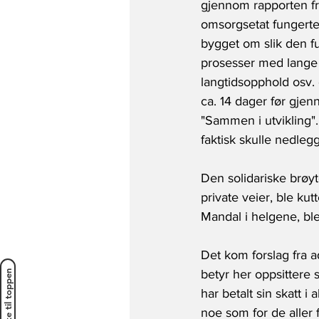
gjennom rapporten f
omsorgsetat fungert
bygget om slik den fu
prosesser med lange 
langtidsopphold osv. 
ca. 14 dager før gje
"Sammen i utvikling". 
faktisk skulle nedleg
Den solidariske brø
private veier, ble kut
Mandal i helgene, ble
Det kom forslag fra a
betyr her oppsittere 
Tilbake til toppen
har betalt sin skatt i
noe som for de aller f