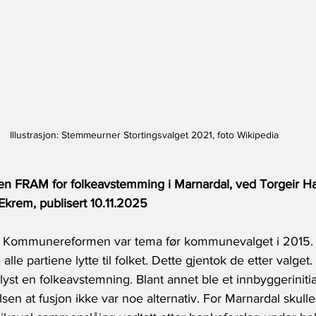
Illustrasjon: Stemmeurner Stortingsvalget 2021, foto Wikipedia
en FRAM for folkeavstemming i Marnardal, ved Torgeir H
 Ekrem
, publisert 10.11.2025
ørt. Kommunereformen var tema før kommunevalget i 2015.
alle partiene lytte til folket. Dette gjentok de etter valget.
rlyst en folkeavstemning. Blant annet ble et innbyggerinitia
en at fusjon ikke var noe alternativ. For Marnardal skulle