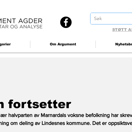
STØTT A
gorier
Om Argument
Nyhetsb
 fortsetter
ær halvparten av Marnardals voksne befolkning har skrev
ning om deling av Lindesnes kommune. Det er oppsiktsv