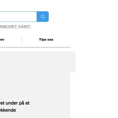
RBEIDET VÅRT!
rev
Tips oss
et under på et 
ekkende 