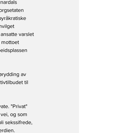
nardals 
orgsetaten 
yråkratiske 
vilget 
ansatte varslet 
 mottoet 
rbeidsplassen 
ørydding av 
vtilbudet til 
te. "Privat" 
 vei, og som 
li sekssifrede, 
erdien.