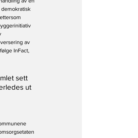
handling av en 
 demokratisk 
 ettersom 
ggerinitiativ 
v 
eversering av 
ølge InFact, 
mlet sett 
erledes ut 
e kommunene 
 omsorgsetaten 