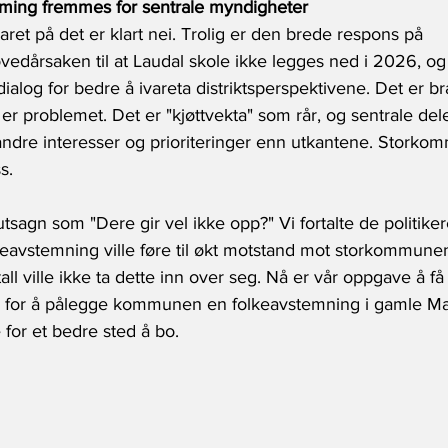
ming fremmes for sentrale myndigheter
aret på det er klart nei. Trolig er den brede respons på 
vedårsaken til at Laudal skole ikke legges ned i 2026, og t
ialog for bedre å ivareta distriktsperspektivene. Det er br
er problemet. Det er "kjøttvekta" som rår, og sentrale dele
dre interesser og prioriteringer enn utkantene. Storko
s.
tsagn som "Dere gir vel ikke opp?" Vi fortalte de politiker
keavstemning ville føre til økt motstand mot storkommunen
ll ville ikke ta dette inn over seg. Nå er vår oppgave å f
r for å pålegge kommunen en folkeavstemning i gamle Ma
or et bedre sted å bo.