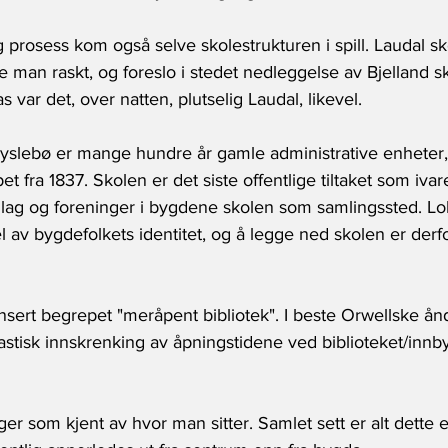
 prosess kom også selve skolestrukturen i spill. Laudal sk
 man raskt, og foreslo i stedet nedleggelse av Bjelland s
s var det, over natten, plutselig Laudal, likevel.
Øyslebø er mange hundre år gamle administrative enheter, 
ra 1837. Skolen er det siste offentlige tiltaket som ivare
 lag og foreninger i bygdene skolen som samlingssted. L
 av bygdefolkets identitet, og å legge ned skolen er derfor
ert begrepet "meråpent bibliotek". I beste Orwellske ån
astisk innskrenking av åpningstidene ved biblioteket/innby
r som kjent av hvor man sitter. Samlet sett er alt dette e