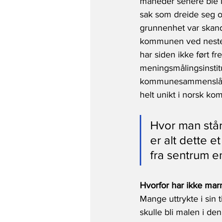
måneder senere ble l
sak som dreide seg 
grunnenhet var skanda
kommunen ved neste va
har siden ikke ført fr
meningsmålingsinstitu
kommunesammenslåingen
helt unikt i norsk
Hvor man står
er alt dette e
fra sentrum e
Hvorfor har ikke marn
Mange uttrykte i sin 
skulle bli malen i d