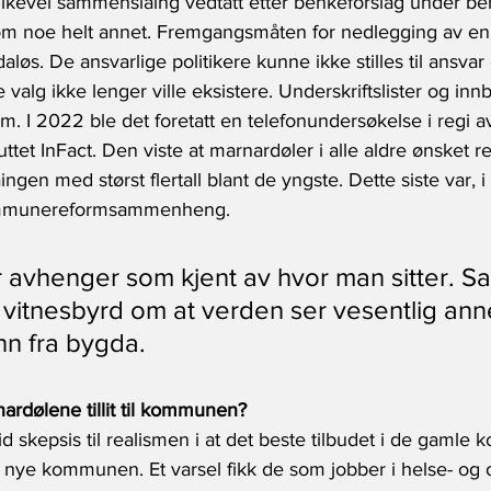
ikevel sammenslåing vedtatt etter benkeforslag under be
om noe helt annet. Fremgangsmåten for nedlegging av en
løs. De ansvarlige politikere kunne ikke stilles til ansvar
lg ikke lenger ville eksistere. Underskriftslister og innby
em. I 2022 ble det foretatt en telefonundersøkelse i regi a
ttet InFact. Den viste at marnardøler i alle aldre ønsket r
 med størst flertall blant de yngste. Dette siste var, i f
 kommunereformsammenheng.
 avhenger som kjent av hvor man sitter. Sa
t vitnesbyrd om at verden ser vesentlig ann
nn fra bygda.
ardølene tillit til kommunen?
tid skepsis til realismen i at det beste tilbudet i de gaml
en nye kommunen. Et varsel fikk de som jobber i helse- og