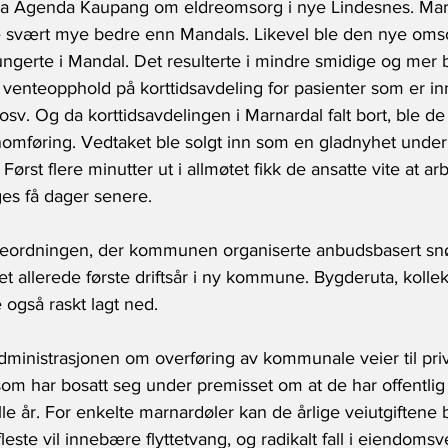
ra Agenda Kaupang om eldreomsorg i nye Lindesnes. Mar
e svært mye bedre enn Mandals. Likevel ble den nye oms
ngerte i Mandal. Det resulterte i mindre smidige og mer b
venteopphold på korttidsavdeling for pasienter som er inn
osv. Og da korttidsavdelingen i Marnardal falt bort, ble de 
nnomføring. Vedtaket ble solgt inn som en gladnyhet under
Først flere minutter ut i allmøtet fikk de ansatte vite at a
ges få dager senere.
yteordningen, der kommunen organiserte anbudsbasert sn
tet allerede første driftsår i ny kommune. Bygderuta, kollekti
 også raskt lagt ned.
dministrasjonen om overføring av kommunale veier til priva
som har bosatt seg under premisset om at de har offentlig
 alle år. For enkelte marnardøler kan de årlige veiutgiftene b
leste vil innebære flyttetvang, og radikalt fall i eiendomsv