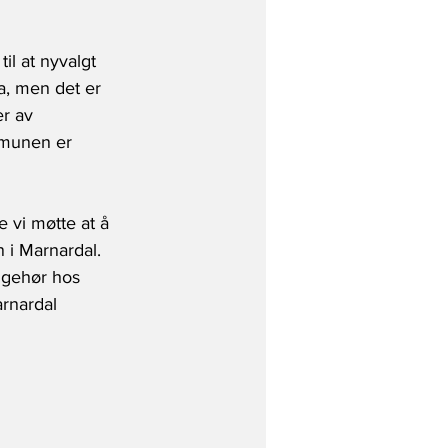
il at nyvalgt 
a, men det er 
r av 
mmunen er 
e vi møtte at å 
 i Marnardal. 
å gehør hos 
rnardal 