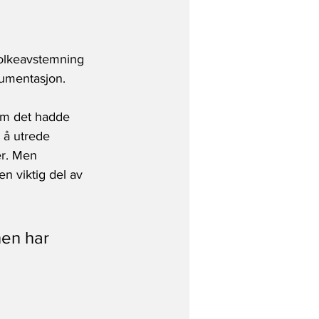
folkeavstemning 
gumentasjon. 
om det hadde 
g å utrede 
er. Men 
n viktig del av 
nen har 