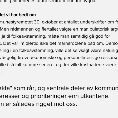
entlig annerledes ut fra sentrum enn fra bygda.
et vi har bedt om
mmunestyremøtet 30. oktober at antallet underskrifter om 
 Men rådmannen og flertallet valgte en manipulatorisk ar
ja til folkeavstemning, måtte man samtidig gå god for
ss. Det var imidlertid ikke det marnardølene bad om. Ders
r deling i en folkeavstemning, ville det selvsagt være naturli
elvfølgelig kreve økonomiske og personellmessige ressurs
lle i så fall komme senere, og der ville kostnadene være e
t.
vekta" som rår, og sentrale deler av kommu
eresser og prioriteringer enn utkantene. 
 er således rigget mot oss.