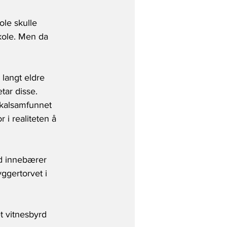
ole skulle 
kole. Men da 
langt eldre 
tar disse. 
okalsamfunnet 
 i realiteten å 
d innebærer 
ggertorvet i 
t vitnesbyrd 