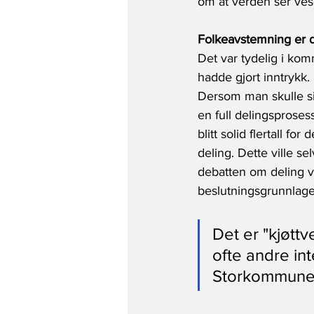
om at verden ser ves
Folkeavstemning er d
Det var tydelig i ko
hadde gjort inntrykk.
Dersom man skulle si 
en full delingsprose
blitt solid flertall fo
deling. Dette ville s
debatten om deling vi
beslutningsgrunnlage
Det er "kjøtt
ofte andre int
Storkommunen