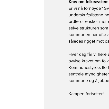
Krav om folkeavstem
Er vi nå fornøyde? Sv
underskriftslistene ho
ordfører ønsker mer d
selve strukturen som 
kommunen har ofte an
således rigget mot os
Hver dag får vi høre u
avvise kravet om fol
Kommunestyrets flerta
sentrale myndighete
kommune og å jobbe f
Kampen fortsetter!