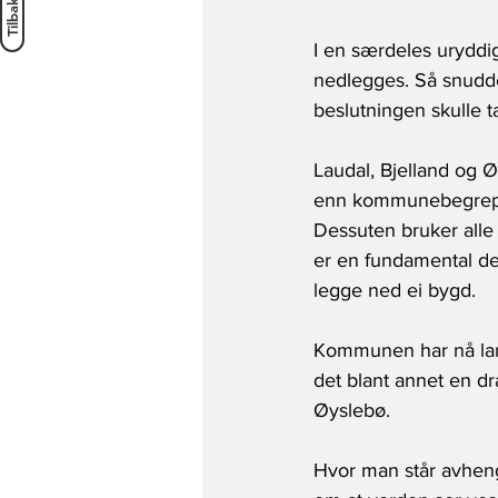
I en særdeles uryddig
nedlegges. Så snudde
beslutningen skulle ta
Laudal, Bjelland og 
enn kommunebegrepet f
Dessuten bruker alle
er en fundamental del
legge ned ei bygd.
Kommunen har nå lans
det blant annet en dr
Øyslebø.
Hvor man står avhenge