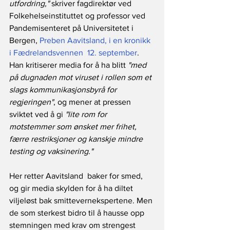
utfordring,"
 skriver fagdirektør ved 
Folkehelseinstituttet og professor ved 
Pandemisenteret på Universitetet i 
Bergen, 
Preben Aavitsland, i en kronikk 
i Fædrelandsvennen  12. september
. 
Han kritiserer media for å ha blitt 
"med 
på dugnaden mot viruset i rollen som et 
slags kommunikasjonsbyrå for 
regjeringen"
, og mener at pressen 
sviktet ved å gi 
"lite rom for 
motstemmer som ønsket mer frihet, 
færre restriksjoner og kanskje mindre 
testing og vaksinering." 
Her retter Aavitsland  baker for smed, 
og gir media skylden for å ha diltet 
viljeløst bak smittevernekspertene. Men 
de som sterkest bidro til å hausse opp 
stemningen med krav om strengest 