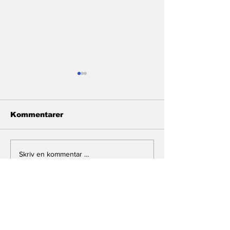
Kommentarer
Monarki i storm
Mekkens ende
Skriv en kommentar …