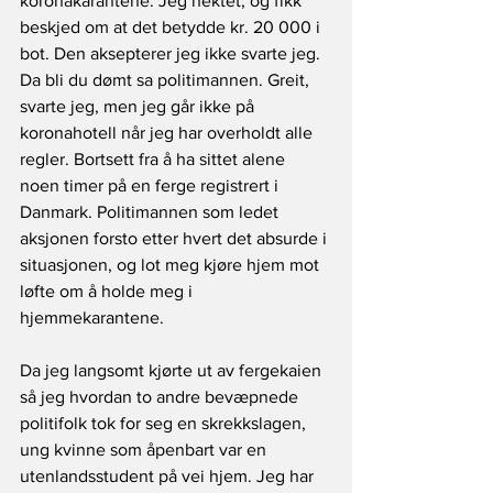
koronakarantene. Jeg nektet, og fikk 
beskjed om at det betydde kr. 20 000 i 
bot. Den aksepterer jeg ikke svarte jeg. 
Da bli du dømt sa politimannen. Greit, 
svarte jeg, men jeg går ikke på 
koronahotell når jeg har overholdt alle 
regler. Bortsett fra å ha sittet alene 
noen timer på en ferge registrert i 
Danmark. Politimannen som ledet 
aksjonen forsto etter hvert det absurde i 
situasjonen, og lot meg kjøre hjem mot 
løfte om å holde meg i 
hjemmekarantene.
Da jeg langsomt kjørte ut av fergekaien 
så jeg hvordan to andre bevæpnede 
politifolk tok for seg en skrekkslagen, 
ung kvinne som åpenbart var en 
utenlandsstudent på vei hjem. Jeg har 