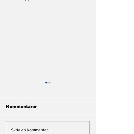
Kommentarer
Flår de svakeste
Hvorfor må
Skriv en kommentar …