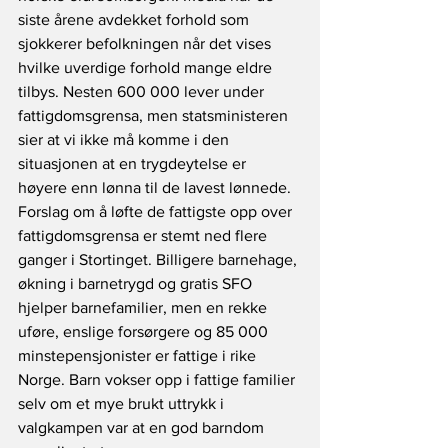
siste årene avdekket forhold som 
sjokkerer befolkningen når det vises 
hvilke uverdige forhold mange eldre 
tilbys. Nesten 600 000 lever under 
fattigdomsgrensa, men statsministeren 
sier at vi ikke må komme i den 
situasjonen at en trygdeytelse er 
høyere enn lønna til de lavest lønnede. 
Forslag om å løfte de fattigste opp over 
fattigdomsgrensa er stemt ned flere 
ganger i Stortinget. Billigere barnehage, 
økning i barnetrygd og gratis SFO 
hjelper barnefamilier, men en rekke 
uføre, enslige forsørgere og 85 000 
minstepensjonister er fattige i rike 
Norge. Barn vokser opp i fattige familier 
selv om et mye brukt uttrykk i 
valgkampen var at en god barndom 