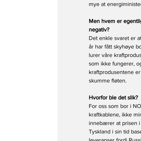
mye at energiminister
Men hvem er egentlig s
negativ?
Det enkle svaret er a
år har fått skyhøye 
lurer våre kraftprodu
som ikke fungerer, og
kraftprodusentene er 
skumme fløten.
Hvorfor ble det slik?
For oss som bor i NO2
kraftkablene, ikke mi
innebærer at prisen i
Tyskland i sin tid bas
leveranser fordi Russ