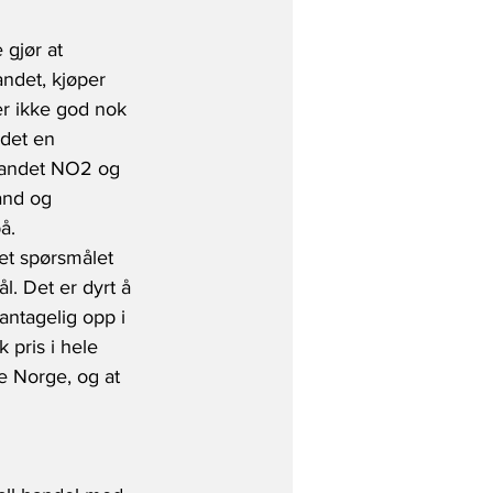
 gjør at 
andet, kjøper 
ler ikke god nok 
 det en 
stlandet NO2 og 
and og 
å.
Det spørsmålet 
l. Det er dyrt å 
antagelig opp i 
k pris i hele 
e Norge, og at 