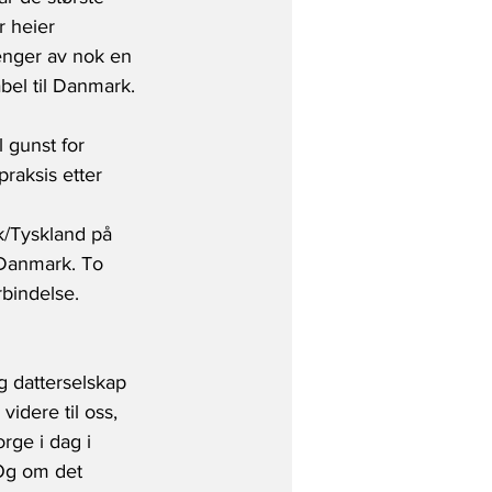
r heier 
henger av nok en 
abel til Danmark.
l gunst for 
raksis etter 
rk/Tyskland på 
l Danmark. To 
rbindelse.
g datterselskap 
videre til oss, 
rge i dag i 
 Og om det 