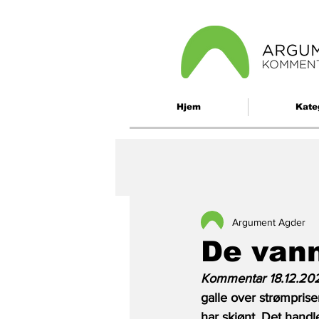
Hjem
Kate
Argument Agder
De vann
Kommentar 18.12.202
galle over strømprise
har skjønt. Det handl