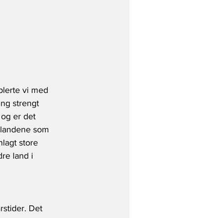
plerte vi med 
ing strengt 
 og er det 
av landene som 
nlagt store 
re land i 
rstider. Det 