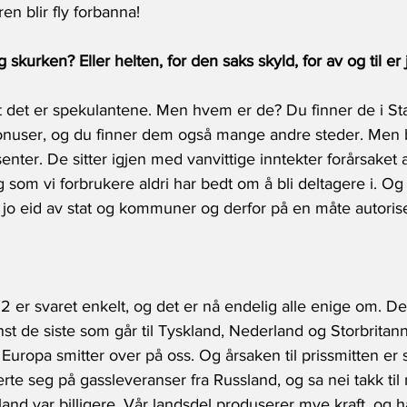
en blir fly forbanna!
kurken? Eller helten, for den saks skyld, for av og til er 
t det er spekulantene. Men hvem er de? Du finner de i Stat
bonuser, og du finner dem også mange andre steder. Men
senter. De sitter igjen med vanvittige inntekter forårsaket
 som vi forbrukere aldri har bedt om å bli deltagere i. Og
jo eid av stat og kommuner og derfor på en måte autorisert
 er svaret enkelt, og det er nå endelig alle enige om. Det
nst de siste som går til Tyskland, Nederland og Storbritan
 Europa smitter over på oss. Og årsaken til prissmitten er 
erte seg på gassleveranser fra Russland, og sa nei takk til
land var billigere. Vår landsdel produserer mye kraft, og h