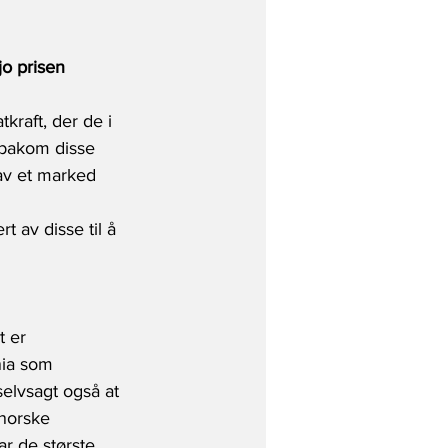
jo prisen 
kraft, der de i 
 bakom disse 
 av et marked 
 
 av disse til å 
 er 
nia som 
selvsagt også at 
 norske 
ar de største 