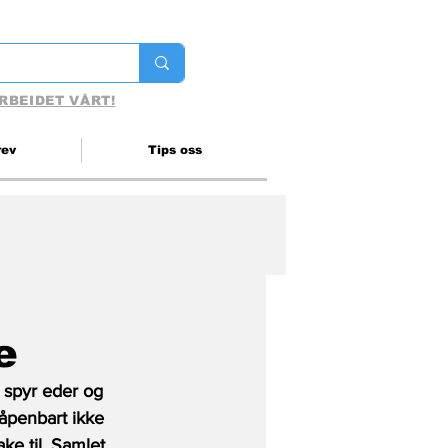
RBEIDET VÅRT!
rev
Tips oss
e
 spyr eder og 
 åpenbart ikke 
ke til. Samlet 