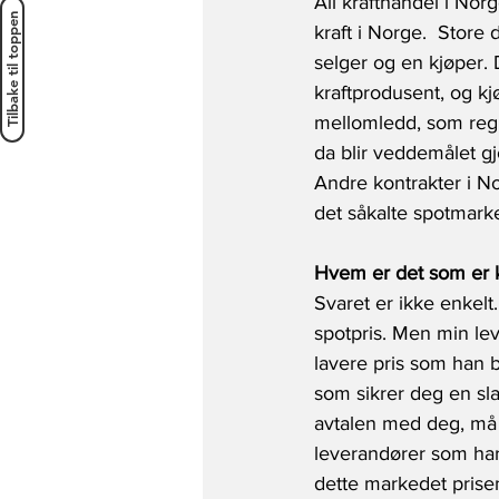
All krafthandel i No
Tilbake til toppen
kraft i Norge.  Store
selger og en kjøper. 
kraftprodusent, og kj
mellomledd, som regis
da blir veddemålet gj
Andre kontrakter i No
det såkalte spotmark
Hvem er det som er k
Svaret er ikke enkelt.
spotpris. Men min lev
lavere pris som han b
som sikrer deg en sla
avtalen med deg, må 
leverandører som har 
dette markedet prisen