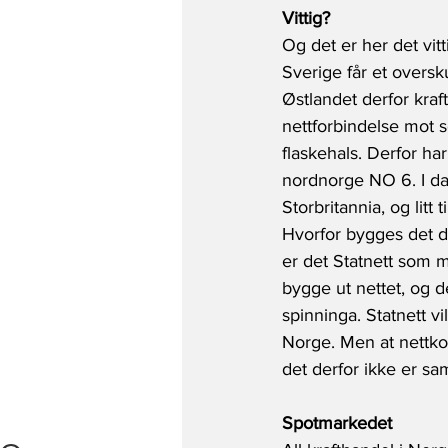
Vittig?
Og det er her det vitt
Sverige får et oversk
Østlandet derfor kraft
nettforbindelse mot s
flaskehals. Derfor ha
nordnorge NO 6. I dag
Storbritannia, og lit
Hvorfor bygges det da
er det Statnett som m
bygge ut nettet, og d
spinninga. Statnett vil
Norge. Men at nettkos
det derfor ikke er s
Spotmarkedet