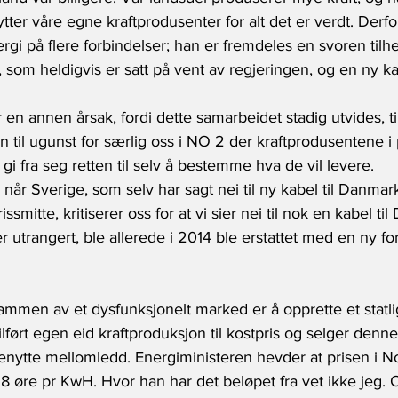
ter våre egne kraftprodusenter for alt det er verdt. Derfo
rgi på flere forbindelser; han er fremdeles en svoren til
a, som heldigvis er satt på vent av regjeringen, og en ny k
r en annen årsak, fordi dette samarbeidet stadig utvides, ti
 til ugunst for særlig oss i NO 2 der kraftprodusentene i p
gi fra seg retten til selv å bestemme hva de vil levere.
k når Sverige, som selv har sagt nei til ny kabel til Danma
ssmitte, kritiserer oss for at vi sier nei til nok en kabel ti
r utrangert, ble allerede i 2014 ble erstattet med en ny fo
mmen av et dysfunksjonelt marked er å opprette et statli
tilført egen eid kraftproduksjon til kostpris og selger denne 
benytte mellomledd. Energiministeren hevder at prisen i No
8 øre pr KwH. Hvor han har det beløpet fra vet ikke jeg.