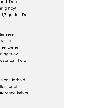
land. Den 
rlig høyt i 
11,7 grader. Det 
lanserer 
ebaserte 
ime. De er 
gninger av 
usenter i hele 
sjon i forhold 
les for et 
sterende kabler 