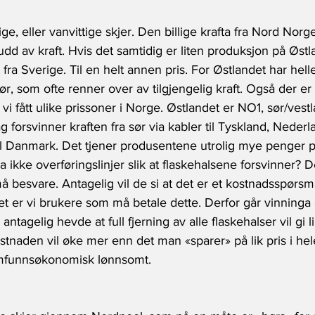
ige, eller vanvittige skjer. Den billige krafta fra Nord Norge
udd av kraft. Hvis det samtidig er liten produksjon på Østl
 fra Sverige. Til en helt annen pris. For Østlandet har hel
ør, som ofte renner over av tilgjengelig kraft. Også der er
r vi fått ulike prissoner i Norge. Østlandet er NO1, sør/ve
 forsvinner kraften fra sør via kabler til Tyskland, Nederl
t til Danmark. Det tjener produsentene utrolig mye penger p
 ikke overføringslinjer slik at flaskehalsene forsvinner? 
å besvare. Antagelig vil de si at det er et kostnadsspørsmå
et er vi brukere som må betale dette. Derfor går vinninga 
 antagelig hevde at full fjerning av alle flaskehalser vil gi li
tnaden vil øke mer enn det man «sparer» på lik pris i hel
amfunnsøkonomisk lønnsomt.