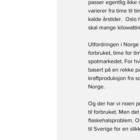
passer egentlig ikke
varierer fra time til 
kalde årstider.  Oslo 
skal mange kilowattime
Utfordringen i Norge 
forbruket, time for ti
spotmarkedet. For hve
basert på en rekke pa
kraftproduksjon fra s
Norge.
Og der har vi noen pr
til forbruket. Men det
flaskehalsproblem. Ov
til Sverige for en sli