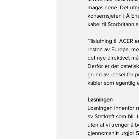
magasinene. Det utnyt
konsernsjefen i Å Ene
kabel til Storbritanni
Tilslutning til ACER e
resten av Europa, men
det nye direktivet må 
Derfor er det patetis
grunn av redsel for pri
kabler som egentlig e
Løsningen
Løsningen innenfor ra
av Statkraft som blir 
uten at vi trenger å 
gjennomsnitt utgjør 5