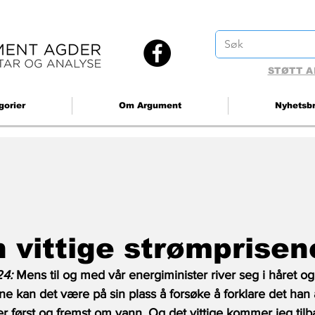
STØTT A
gorier
Om Argument
Nyhetsb
 vittige strømprisen
4: 
Mens til og med vår energiminister river seg i håret og
ne kan det være på sin plass å forsøke å forklare det han
er først og fremst om vann. Og det vittige kommer jeg tilba