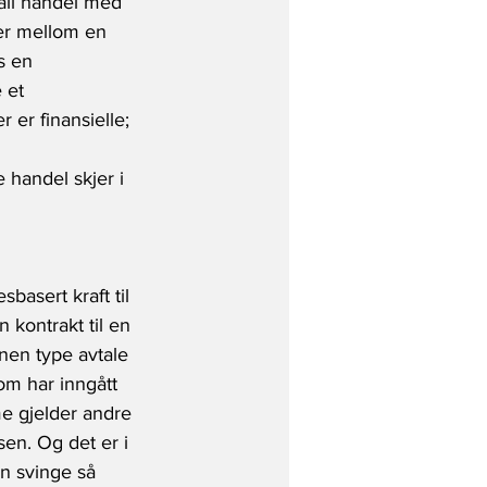
all handel med 
ter mellom en 
s en 
 et 
 er finansielle; 
 handel skjer i 
basert kraft til 
 kontrakt til en 
nen type avtale 
om har inngått 
e gjelder andre 
en. Og det er i 
n svinge så 