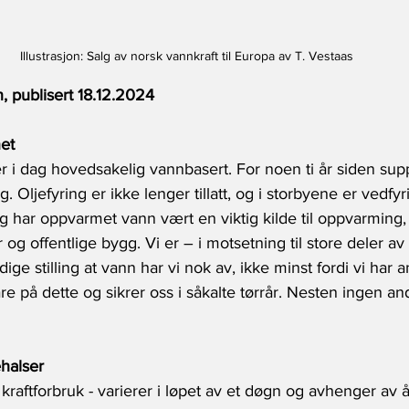
Illustrasjon: Salg av norsk vannkraft til Europa av T. Vestaas
, publisert 18.12.2024
et
r i dag hovedsakelig vannbasert. For noen ti år siden sup
g. Oljefyring er ikke lenger tillatt, og i storbyene er vedfyr
g har oppvarmet vann vært en viktig kilde til oppvarming,
r og offentlige bygg. Vi er – i motsetning til store deler 
ige stilling at vann har vi nok av, ikke minst fordi vi har a
e på dette og sikrer oss i såkalte tørrår. Nesten ingen and
ehalser
kraftforbruk - varierer i løpet av et døgn og avhenger av å