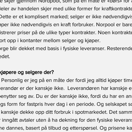
rge skjer gjennom Nordpool, som på en måte er «børs» for 
 deler av handelen skjer med ulike former for kraftkontrak
Dette er et komplisert marked; selger er ikke nødvendigvi
øper ikke nødvendigvis en kraft forbruker. Norpool er bare
trerer priser på de ulike typer kontrakter. Noen kontrakter
ort opp i kontanter mellom selger og kjøper.
rge blir dekket med basis i fysiske leveranser. Resterende
edet.
jøpere og selgere der?
 Personlig er jeg på en måte der fordi jeg alltid kjøper times
erandør er der kanskje ikke.  Leverandøren har kanskje en
enytter seg av. Du er der kanskje ikke, fordi du har en an
gs form for fastpris hver dag i en periode. Og selskapet s
kanskje dekke opp ditt forbruk i spotmarkedet. Det samm
inngått avtaler uten å ha dekning for den fysiske leverans
e dannes, basert på tilbud og etterspørsel. Og prisene ka