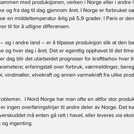
 sammen med produksjonen, verken i Norge eller i andre 
time og fra dag til dag gjennom året. I Norge er forbruket sæ
har en middeltemperatur årlig på 5,9 grader. I Paris er den
r til for å utligne differansen.
– og i andre land – er å tilpasse produksjon slik at den ba
me og hver dag i året. Det er egentlig opphavet til det tim
r dag blir det utarbeidet prognoser for kraftbehov hver t
rametere; erfaringstall over forbruk, værmeldinger, bere
ol, vindmøller, elvekraft og annen varmekraft fra ulike prod
oblemer.  I Nord Norge har man ofte en altfor stor produk
 er ingen overføringslinjer til andre deler av Norge. Det kal
erskuddet må enten gå rett i havet, eller leveres via eksi
kk og ingenting.