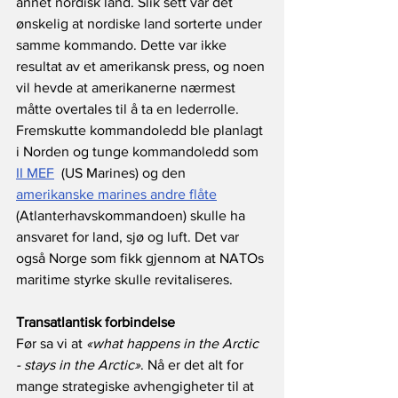
annet nordisk land. Slik sett var det 
ønskelig at nordiske land sorterte under 
samme kommando. Dette var ikke 
resultat av et amerikansk press, og noen 
vil hevde at amerikanerne nærmest 
måtte overtales til å ta en lederrolle. 
Fremskutte kommandoledd ble planlagt 
i Norden og tunge kommandoledd som 
II MEF
  (US Marines) og den 
amerikanske marines andre flåte
(Atlanterhavskommandoen) skulle ha 
ansvaret for land, sjø og luft. Det var 
også Norge som fikk gjennom at NATOs 
maritime styrke skulle revitaliseres. 
Transatlantisk forbindelse
Før sa vi at 
«what happens in the Arctic 
- stays in the Arctic»
. Nå er det alt for 
mange strategiske avhengigheter til at 