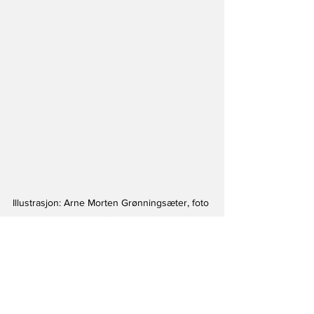
Illustrasjon: Arne Morten Grønningsæter, foto 
privat
Arne Morten Grønningsæter er operativ 
offiser utdannet ved Sjøkrigsskolen 
(1983) og Universitetet i Bergen 
Juridikum (1992). Han har lang og variert 