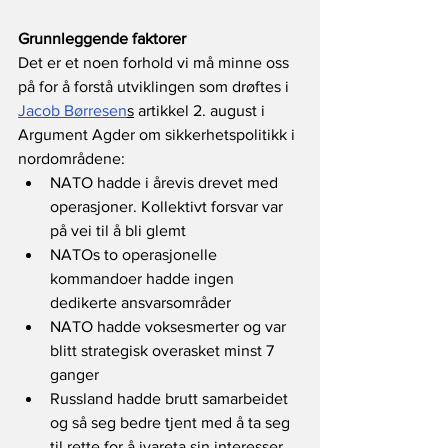
Grunnleggende faktorer
Det er et noen forhold vi må minne oss 
på for å forstå utviklingen som drøftes i 
Jacob Børresen
s
 artikkel 2. august i 
Argument Agder om sikkerhetspolitikk i 
nordområdene: 
NATO hadde i årevis drevet med 
operasjoner. Kollektivt forsvar var 
på vei til å bli glemt
NATOs to operasjonelle 
kommandoer hadde ingen 
dedikerte ansvarsområder
NATO hadde voksesmerter og var 
blitt strategisk overasket minst 7 
ganger
Russland hadde brutt samarbeidet 
og så seg bedre tjent med å ta seg 
til rette for å ivareta sin interesser, 