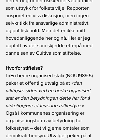
hefter begrunnet usikkerhet ved utfallet 
som uttrykk for folkets vilje. Rapporten 
ansporet en viss diskusjon, men ingen 
selvkritikk fra ansvarlige administrativt 
og politisk hold. Men det er ikke mitt 
hovedanliggende her og nå. Her er jeg 
opptatt av det som skjedde etterpå med 
dannelsen av Cultiva som stiftelse. 
Hvorfor stiftelse?
I «En bedre organisert stat» (NOU1989:5) 
peker et offentlig utvalg på at 
«den 
viktigste siden ved en bedre organisert 
stat er den betydningen dette har for å 
virkeliggjøre et levende folkestyre.»
Også i kommunenes organisering er 
organiseringsform av betydning for 
folkestyret – det vi gjerne omtaler som 
demokrati-hensyn. Utvalget peker på at 