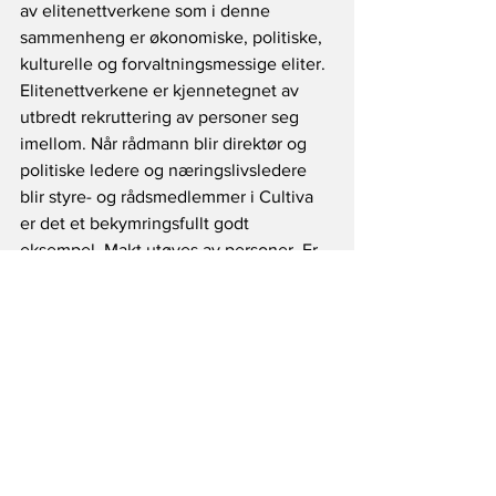
av elitenettverkene som i denne 
sammenheng er økonomiske, politiske, 
kulturelle og forvaltningsmessige eliter. 
Elitenettverkene er kjennetegnet av 
utbredt rekruttering av personer seg 
imellom. Når rådmann blir direktør og 
politiske ledere og næringslivsledere 
blir styre- og rådsmedlemmer i Cultiva 
er det et bekymringsfullt godt 
eksempel. Makt utøves av personer. Er 
det lurt å tilby personer lukkede rom å 
utøve sin makt over folkets penger?
Elite i nettverk
Elitesirkulasjon og nettverk av 
beslutningstakere er institusjonalisering 
av personlig makt, med økte muligheter 
for gjensidige tjenester. November 
2004 vedtok Cultiva - «etter 