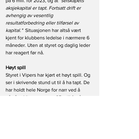
på 6 mill. for 2023, og at 
"selskapets 
aksjekapital er tapt. Fortsatt drift er 
avhengig av vesentlig 
resultatforbedring eller tilførsel av 
kapital."
  Situasjonen har altså vært 
kjent for klubbens ledelse i nærmere 6 
måneder. Uten at styret og daglig leder 
har reagert før nå. 
Høyt spill
Styret i Vipers har kjørt et høyt spill. Og 
ser i skrivende stund ut til å ha tapt. De 
har holdt hele Norge for narr ved å 
påstå at Vipers trengte 25 mill for å 
unngå konkurs. Det viste seg ikke å 
være riktig, og det må styreleder 
Gitmark og daglig leder Aglen ha  visst 
hele tida. Beløpet er trolig nærmere det 
halve. Klubben og dens ledelse har 