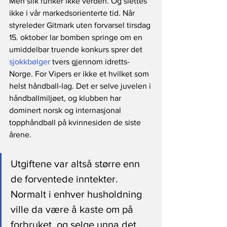
Men slik funker ikke verden. Og slettes 
ikke i vår markedsorienterte tid. Når 
styreleder Gitmark uten forvarsel tirsdag 
15. oktober lar bomben springe om en 
umiddelbar truende konkurs sprer det 
sjokkbølger
 tvers gjennom idretts-
Norge. For Vipers er ikke et hvilket som 
helst håndball-lag. Det er selve juvelen i 
håndballmiljøet, og klubben har 
dominert norsk og internasjonal 
topphåndball på kvinnesiden de siste 
årene. 
Utgiftene var altså større enn 
de forventede inntekter. 
Normalt i enhver husholdning 
ville da være å kaste om på 
forbruket, og selge unna det 