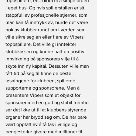
toppspillere, etc. bidra til å skape orden 
i eget hus. Og hvis spillerstallen er så 
stappfull av profesjonelle stjerner, som 
man kan få inntrykk av, burde det være 
nok av klubber rundt om i verden som 
ville sikre seg en eller flere av Vipers 
toppspillere. Det ville gi inntekter i 
klubbkassen og kunne hatt en positiv 
innvirkning på sponsorers vilje til å 
skyte inn ny kapital. Dessuten ville man 
fått tid på seg til finne de beste 
løsningene for klubben, spillerne, 
supporterne og sponsorene. Men å 
presentere Vipers som et objekt for 
sponsorer med en god og stabil fremtid 
ser det ikke ut til at klubbens styrende 
organer har brydd seg om. De har bare 
vært opptatt av å få tak i villige og 
pengesterke givere med millioner til 