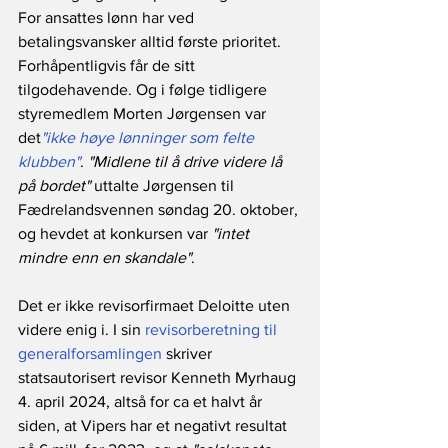
For ansattes lønn har ved 
betalingsvansker alltid første prioritet. 
Forhåpentligvis får de sitt 
tilgodehavende. Og i følge tidligere 
styremedlem Morten Jørgensen var 
det
"ikke høye lønninger som felte 
klubben"
. 
"Midlene til å drive videre lå 
på bordet"
 uttalte Jørgensen til 
Fædrelandsvennen søndag 20. oktober, 
og hevdet at konkursen var 
"intet 
mindre enn en skandale"
. 
Det er ikke revisorfirmaet Deloitte uten 
videre enig i. I sin 
revisorberetning til 
generalforsamlingen
 skriver 
statsautorisert revisor Kenneth Myrhaug 
4. april 2024, altså for ca et halvt år 
siden, at Vipers har et negativt resultat 