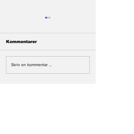
Kommentarer
Monarki i storm
Mekkens ende
Skriv en kommentar …