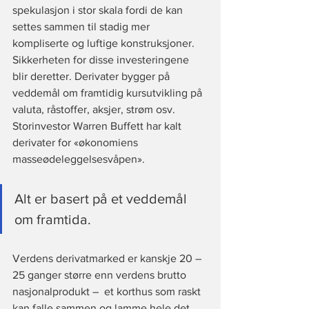
spekulasjon i stor skala fordi de kan 
settes sammen til stadig mer 
kompliserte og luftige konstruksjoner. 
Sikkerheten for disse investeringene 
blir deretter. Derivater bygger på 
veddemål om framtidig kursutvikling på 
valuta, råstoffer, aksjer, strøm osv. 
Storinvestor Warren Buffett har kalt 
derivater for «økonomiens 
masseødeleggelsesvåpen».
Alt er basert på et veddemål 
om framtida.
Verdens derivatmarked er kanskje 20 – 
25 ganger større enn verdens brutto 
nasjonalprodukt –  et korthus som raskt 
kan falle sammen og lamme hele det 