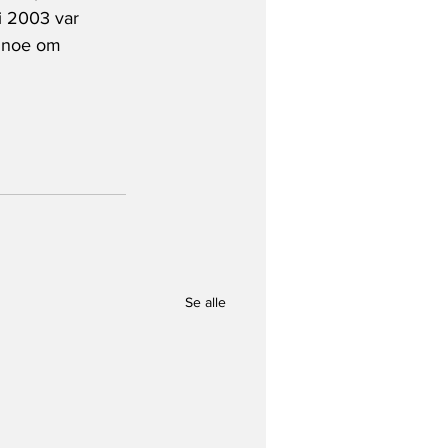
 i 2003 var 
i noe om 
Se alle