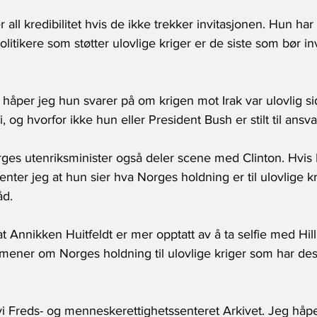
all kredibilitet hvis de ikke trekker invitasjonen. Hun har
itikere som støtter ulovlige kriger er de siste som bør invi
håper jeg hun svarer på om krigen mot Irak var ulovlig si
, og hvorfor ikke hun eller President Bush er stilt til ansva
rges utenriksminister også deler scene med Clinton. Hvis H
venter jeg at hun sier hva Norges holdning er til ulovlige k
d. 
at Annikken Huitfeldt er mer opptatt av å ta selfie med Hil
ener om Norges holdning til ulovlige kriger som har desta
 vi Freds- og menneskerettighetssenteret Arkivet. Jeg håper