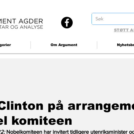
STØTT A
gorier
Om Argument
Nyhetsb
 Clinton på arrangem
el komiteen
2:
 Nobelkomiteen har invitert tidligere utenriksminister o