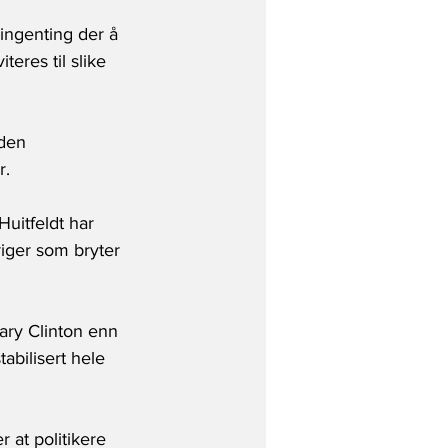
 ingenting der å 
teres til slike 
den 
r. 
uitfeldt har 
riger som bryter 
lary Clinton enn 
bilisert hele 
 at politikere 