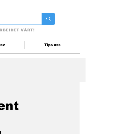
RBEIDET VÅRT!
rev
Tips oss
ent
g 