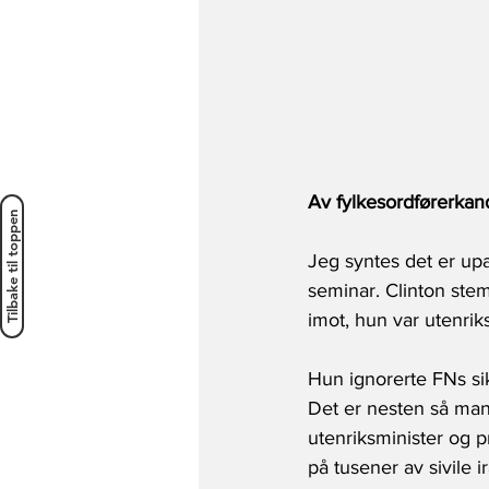
Av fylkesordførerkand
Tilbake til toppen
Jeg syntes det er upa
seminar. Clinton stem
imot, hun var utenri
Hun ignorerte FNs si
Det er nesten så man 
utenriksminister og p
på tusener av sivile i