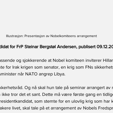
Illustrasjon: Presentasjon av Nobelkomiteens arrangement
idat for FrP Steinar Bergstøl Andersen, publisert 09.12.
ssende og sjokkerende at Nobel komiteen inviterer Hillary 
te for Irak krigen som senator, en krig som FNs sikkerhet
ksminister når NATO angrep Libya.
kkerhetsråd. Og nå skal hun tale på seminar arrangert av 
ikke tror det et sant. Dette må være første gang en tidlig
residentkandidat, som stemte for en ulovlig krig som har 
rakere livet, skal tale på et arrangement av Nobels Fredspris