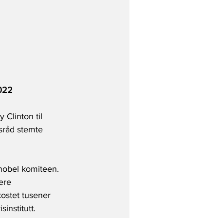
2022
Clinton til 
sråd stemte 
nobel komiteen. 
ere 
kostet tusener 
institutt. 