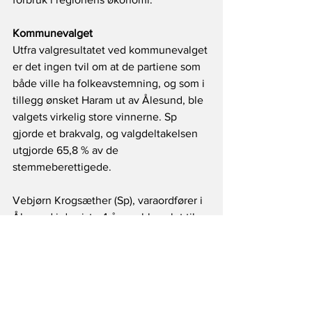
Kommunevalget
Utfra valgresultatet ved kommunevalget 
er det ingen tvil om at de partiene som 
både ville ha folkeavstemning, og som i 
tillegg ønsket Haram ut av Ålesund, ble 
valgets virkelig store vinnerne. Sp 
gjorde et brakvalg, og valgdeltakelsen 
utgjorde 65,8 % av de 
stemmeberettigede.
Vebjørn Krogsæther (Sp), varaordfører i 
Ålesund i de siste 4 årene ble valgt til 
ordfører.
Vi gratulerer ei livskraftig og levedyktig 
bygd, med dyktige ansatte og med en 
enestående mulighet til å skreddersy 
nye Haram kommune til det beste for 