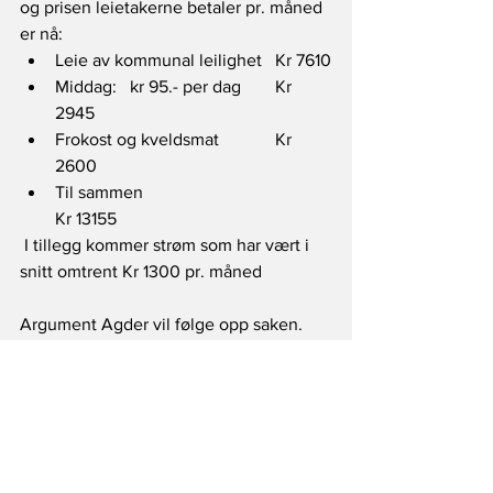
og prisen leietakerne betaler pr. måned 
er nå:
Leie av kommunal leilighet	Kr 7610
Middag:   kr 95.- per dag	Kr 
2945
Frokost og kveldsmat		Kr 
2600
Til sammen				
Kr 13155
 I tillegg kommer strøm som har vært i 
snitt omtrent Kr 1300 pr. måned
Argument Agder vil følge opp saken.
Kommentarer: Gå til vår Facebookside, 
eller send til 
post@argumentagder.no