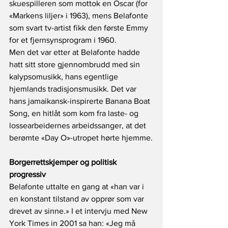
skuespilleren som mottok en Oscar (for 
«Markens liljer» i 1963), mens Belafonte 
som svart tv-artist fikk den første Emmy 
for et fjernsynsprogram i 1960.
Men det var etter at Belafonte hadde 
hatt sitt store gjennombrudd med sin 
kalypsomusikk, hans egentlige 
hjemlands tradisjonsmusikk. Det var 
hans jamaikansk-inspirerte Banana Boat 
Song, en hitlåt som kom fra laste- og 
lossearbeidernes arbeidssanger, at det 
berømte «Day O»-utropet hørte hjemme.
Borgerrettskjemper og politisk 
progressiv
Belafonte uttalte en gang at «han var i 
en konstant tilstand av opprør som var 
drevet av sinne.» I et intervju med New 
York Times in 2001 sa han: «Jeg må 