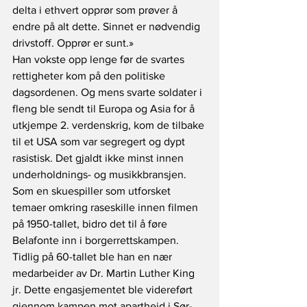
delta i ethvert opprør som prøver å 
endre på alt dette. Sinnet er nødvendig 
drivstoff. Opprør er sunt.»
Han vokste opp lenge før de svartes 
rettigheter kom på den politiske 
dagsordenen. Og mens svarte soldater i 
fleng ble sendt til Europa og Asia for å 
utkjempe 2. verdenskrig, kom de tilbake 
til et USA som var segregert og dypt 
rasistisk. Det gjaldt ikke minst innen 
underholdnings- og musikkbransjen. 
Som en skuespiller som utforsket 
temaer omkring raseskille innen filmen 
på 1950-tallet, bidro det til å føre 
Belafonte inn i borgerrettskampen. 
Tidlig på 60-tallet ble han en nær 
medarbeider av Dr. Martin Luther King 
jr. Dette engasjementet ble videreført 
gjennom kampen mot apartheid i Sør-