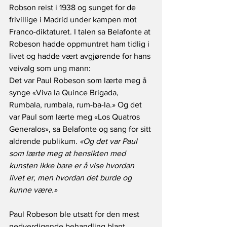
Robson reist i 1938 og sunget for de 
frivillige i Madrid under kampen mot 
Franco-diktaturet. I talen sa Belafonte at 
Robeson hadde oppmuntret ham tidlig i 
livet og hadde vært avgjørende for hans 
veivalg som ung mann:
Det var Paul Robeson som lærte meg å 
synge «Viva la Quince Brigada, 
Rumbala, rumbala, rum-ba-la.» Og det 
var Paul som lærte meg «Los Quatros 
Generalos», sa Belafonte og sang for sitt 
aldrende publikum. 
«Og det var Paul 
som lærte meg at hensikten med 
kunsten ikke bare er å vise hvordan 
livet er, men hvordan det burde og 
kunne være.»
Paul Robeson ble utsatt for den mest 
nedverdigende behandling blant 