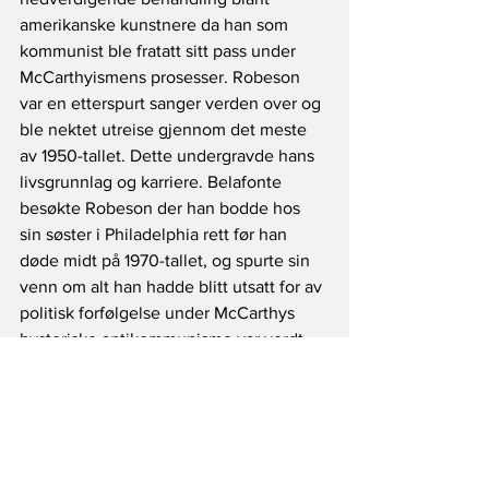
amerikanske kunstnere da han som 
kommunist ble fratatt sitt pass under 
McCarthyismens prosesser. Robeson 
var en etterspurt sanger verden over og 
ble nektet utreise gjennom det meste 
av 1950-tallet. Dette undergravde hans 
livsgrunnlag og karriere. Belafonte 
besøkte Robeson der han bodde hos 
sin søster i Philadelphia rett før han 
døde midt på 1970-tallet, og spurte sin 
venn om alt han hadde blitt utsatt for av 
politisk forfølgelse under McCarthys 
hysteriske antikommunisme var verdt 
ubehaget. Svaret han fikk etterlot ingen 
tvil om at den 78-årige Robeson ikke 
angret på de valg han gjorde som 
politisk artist, sa Belafonte i sin tale til 
spaniaveteranene. I den samme talen 