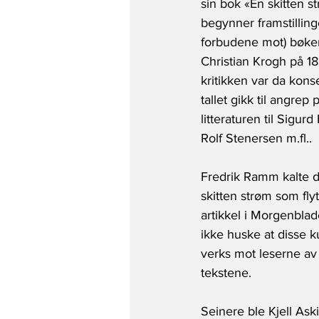
sin bok «En skitten s
begynner framstilling
forbudene mot) bøke
Christian Krogh på 18
kritikken var da konse
tallet gikk til angrep
litteraturen til Sigur
Rolf Stenersen m.fl.. 
Fredrik Ramm kalte d
skitten strøm som flyt
artikkel i Morgenblad
ikke huske at disse ku
verks mot leserne av 
tekstene.
Seinere ble Kjell Ask