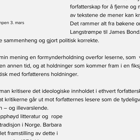
forfatterskap for å fjerne og
av tekstene de mener kan kr
mpen 3. mars
Det rammer alt fra bøkene o
Langstrømpe til James Bond. 
ske sammenheng og gjort politisk korrekte. 
 min mening en formynderholdning overfor leserne, som  vi
 en annen tid, og at holdninger som kommer fram i en fiks
isk med forfatterens holdninger.
man kritisere det ideologiske innholdet i ethvert forfatter
at kritikerne går ut mot forfatternes lesere som de tydeligvi
 – og illevarslende.
phøyd litteratur og  rope 
tradisjon i Norge. Barbara 
t framstilling av dette i 