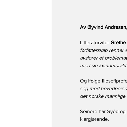
Av Øyvind Andresen,
Litteraturviter 
Grethe
forfatterskap renner e
avslører et problemat
med sin kvinneforakt
Og ifølge filosofiprof
seg med hovedpersone
det norske mannlige 
Seinere har Syéd og H
klargjørende.