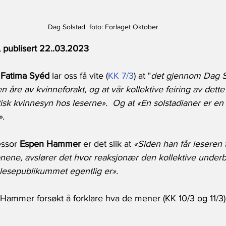
Dag Solstad  foto: Forlaget Oktober
 publisert 22..03.2023
 Fatima Syéd
 lar oss få vite (
KK 7/3
) at "
det gjennom Dag S
n åre av kvinneforakt, og at vår kollektive feiring av dette
isk kvinnesyn hos leserne».  Og at «En solstadianer er e
».
essor 
Espen Hammer
 er det slik at
 «Siden han får leseren ti
ne, avslører det hvor reaksjonær den kollektive underbev
lesepublikummet egentlig er».
ammer forsøkt å forklare hva de mener (KK 10/3 og 11/3), 