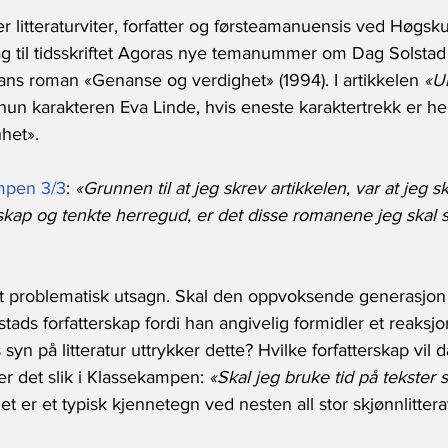
 litteraturviter, forfatter og førsteamanuensis ved Høgsk
drag til tidsskriftet Agoras nye temanummer om Dag Solstad
hans roman «Genanse og verdighet» (1994). I artikkelen 
«U
 hun karakteren Eva Linde, hvis eneste karaktertrekk er h
het».
mpen 3/3
: 
«Grunnen til at jeg skrev artikkelen, var at jeg s
rskap og tenkte herregud, er det disse romanene jeg skal 
t problematisk utsagn. Skal den oppvoksende generasjon 
stads forfatterskap fordi han angivelig formidler et reaksj
yn på litteratur uttrykker dette? Hvilke forfatterskap vil 
r det slik i Klassekampen: 
«Skal jeg bruke tid på tekster
et er et typisk kjennetegn ved nesten all stor skjønnlittera