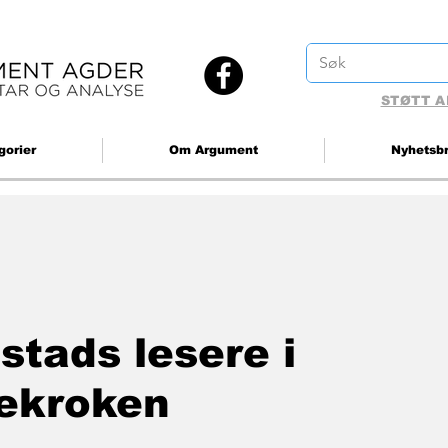
STØTT A
gorier
Om Argument
Nyhetsb
stads lesere i
ekroken