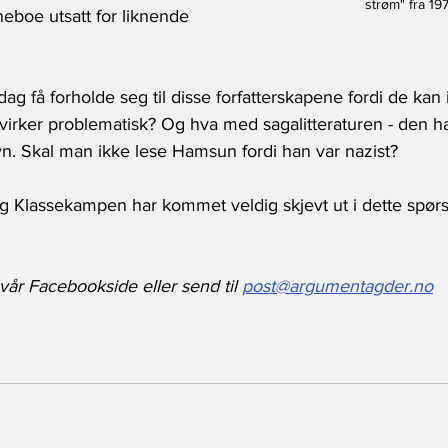
strøm" fra 19
eboe utsatt for liknende 
dag få forholde seg til disse forfatterskapene fordi de kan
virker problematisk? Og hva med sagalitteraturen - den h
yn. Skal man ikke lese Hamsun fordi han var nazist?
g Klassekampen har kommet veldig skjevt ut i dette spørs
år Facebookside eller send til 
post@argumentagder.no