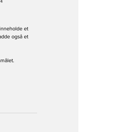
74
 inneholde et 
adde også et 
målet.