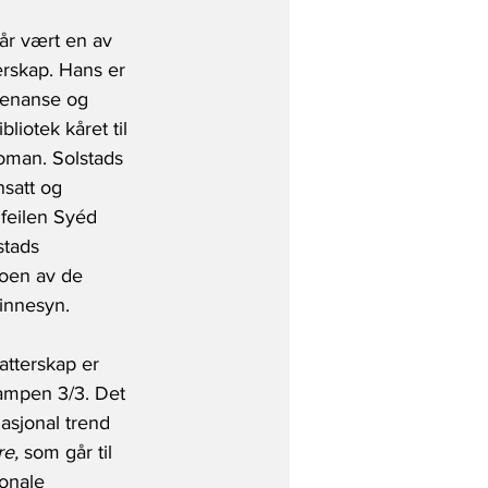
år vært en av 
erskap. Hans er 
«Genanse og 
liotek kåret til 
roman. Solstads 
satt og 
 feilen Syéd 
stads 
noen av de 
innesyn. 
atterskap er 
kampen 3/3. Det 
asjonal trend 
re,
 som går til 
onale 