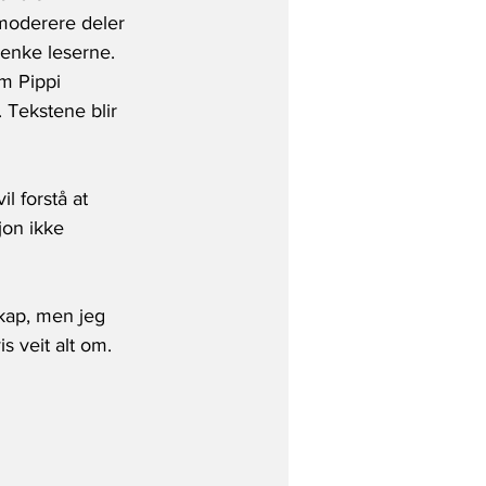
 moderere deler 
enke leserne. 
m Pippi 
Tekstene blir  
l forstå at 
jon ikke 
skap, men jeg 
s veit alt om. 