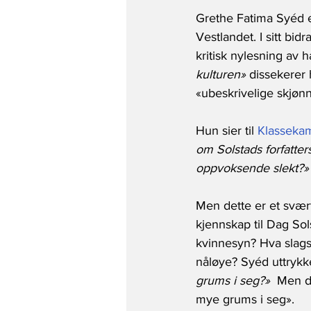
Grethe Fatima Syéd er
Vestlandet. I sitt bi
kritisk nylesning av 
kulturen»
 dissekerer
«ubeskrivelige skjønn
Hun sier til 
Klasseka
om Solstads forfatte
oppvoksende slekt?»
Men dette er et svær
kjennskap til Dag Sol
kvinnesyn? Hva slags s
nåløye? Syéd uttrykke
grums i seg?»
  Men d
mye grums i seg». 