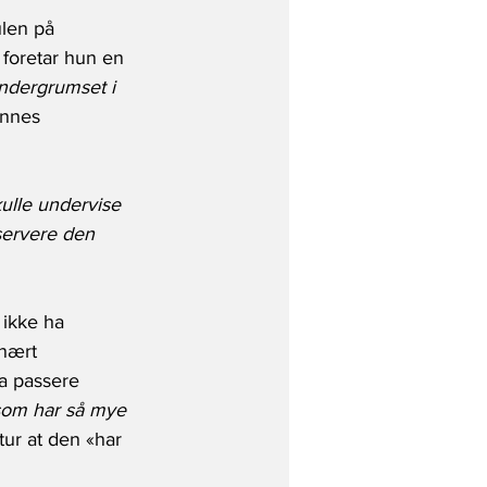
ulen på 
 foretar hun en 
ndergrumset i 
ennes 
kulle undervise 
servere den 
ikke ha 
onært 
da passere 
 som har så mye 
tur at den «har 