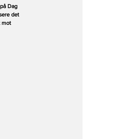
 på Dag 
sere det 
t mot 