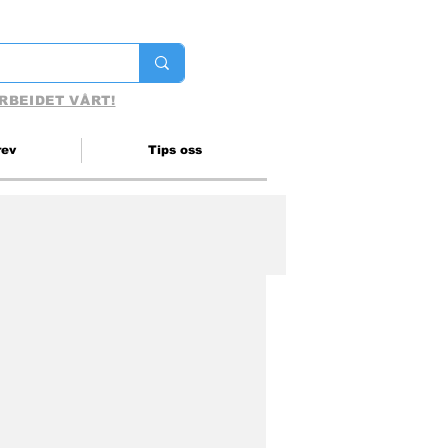
RBEIDET VÅRT!
rev
Tips oss