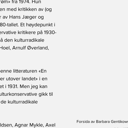
trøm» fra 1974. Hun 
en med kritikken av (og 
r av Hans Jæger og 
80-tallet. Et høydepunkt i 
rvative kritikere på 1930- 
 på den kulturradikale 
d Hoel, Arnulf Øverland, 
enne litteraturen «En 
er utover landet» i en 
et i 1931. Men jeg kan 
lturkonservative gikk til 
de kulturradikale 
Forsida av Barbara Gentikows
ildsen, Agnar Mykle, Axel 