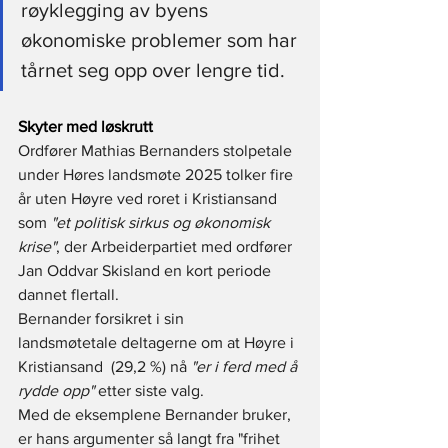
røyklegging av byens 
økonomiske problemer som har 
tårnet seg opp over lengre tid.
Skyter med løskrutt
Ordfører Mathias Bernanders stolpetale 
under Høres landsmøte 2025 tolker fire 
år uten Høyre ved roret i Kristiansand 
som 
"et politisk sirkus og økonomisk 
krise"
, der Arbeiderpartiet med ordfører 
Jan Oddvar Skisland en kort periode 
dannet flertall. 
Bernander forsikret i sin 
landsmøtetale deltagerne om at Høyre i 
Kristiansand  (29,2 %) nå 
"er i ferd med å 
rydde opp"
 etter siste valg. 
Med de eksemplene Bernander bruker, 
er hans argumenter så langt fra "frihet 