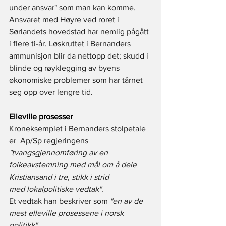
under ansvar" som man kan komme.
Ansvaret med Høyre ved roret i 
Sørlandets hovedstad har nemlig pågått 
i flere ti-år. Løskruttet i Bernanders 
ammunisjon blir da nettopp det; skudd i 
blinde og røyklegging av byens 
økonomiske problemer som har tårnet 
seg opp over lengre tid.
Elleville prosesser
Kroneksemplet i Bernanders stolpetale 
er  Ap/Sp regjeringens 
"tvangsgjennomføring av en 
folkeavstemning med mål om å dele 
Kristiansand i tre, stikk i strid 
med lokalpolitiske vedtak"
.
Et vedtak han beskriver som 
"en av de 
mest elleville prosessene i norsk 
politikk"
.