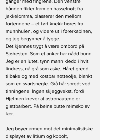
ganger med fingrene. Den venstre 
hånden fikler fram en hasselnøtt fra 
jakkelomma, plasserer den mellom 
fortennene – et tørt knekk høres fra 
munnhulen, og videre ut i førerkabinen, 
og jeg begynner å tygge.
Det kjennes trygt å være ombord på 
Sjøhesten. Som et anker har nådd bunn. 
Jeg er en lutet, tynn mann kledd i hvit 
lindress, nå grå som aske. Håret gredd 
tilbake og med kostbar nøtteolje, blankt 
som en svartsnegle. Grå hår spredt ved 
tinningene. Ingen skjeggvekst, fordi 
Hjelmen krever at astronautene er 
glattbarbert. På beina butte reimsko av 
lær.
Jeg bøyer armen mot det minimalistiske 
displayet av litium og kobolt, 