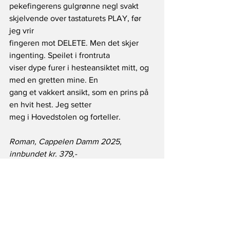
pekefingerens gulgrønne negl svakt 
skjelvende over tastaturets PLAY, før 
jeg vrir
fingeren mot DELETE. Men det skjer 
ingenting. Speilet i frontruta
viser dype furer i hesteansiktet mitt, og 
med en gretten mine. En
gang et vakkert ansikt, som en prins på 
en hvit hest. Jeg setter
meg i Hovedstolen og forteller.
Roman, Cappelen Damm 2025, 
innbundet kr. 379,-
Kommentarer? Gå til vår 
Facebook
-side 
eller send til 
post@argumentagder.no