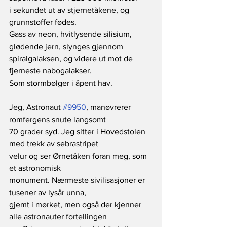
i sekundet ut av stjernetåkene, og 
grunnstoffer fødes.
Gass av neon, hvitlysende silisium, 
glødende jern, slynges gjennom
spiralgalaksen, og videre ut mot de 
fjerneste nabogalakser.
Som stormbølger i åpent hav.
Jeg, Astronaut 
#9950
, manøvrerer 
romfergens snute langsomt
70 grader syd. Jeg sitter i Hovedstolen 
med trekk av sebrastripet
velur og ser Ørnetåken foran meg, som 
et astronomisk
monument. Nærmeste sivilisasjoner er 
tusener av lysår unna,
gjemt i mørket, men også der kjenner 
alle astronauter fortellingen