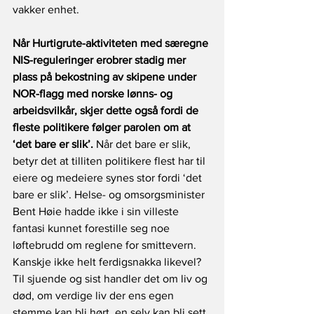
vakker enhet.
Når Hurtigrute-aktiviteten med særegne 
NIS-reguleringer erobrer stadig mer 
plass på bekostning av skipene under 
NOR-flagg med norske lønns- og 
arbeidsvilkår, skjer dette også fordi de 
fleste politikere følger parolen om at 
‘det bare er slik’.
 Når det bare er slik, 
betyr det at tilliten politikere flest har til 
eiere og medeiere synes stor fordi ‘det 
bare er slik’. Helse- og omsorgsminister 
Bent Høie hadde ikke i sin villeste 
fantasi kunnet forestille seg noe 
løftebrudd om reglene for smittevern. 
Kanskje ikke helt ferdigsnakka likevel? 
Til sjuende og sist handler det om liv og 
død, om verdige liv der ens egen 
stemme kan bli hørt, en selv kan bli sett 