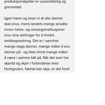
produksjonskjeder er uoversiktelig og 
grenseløst.
Igjen hører og leser vi at alle steiner 
skal snus, mens landets mange ansatte 
innen helse- og omsorgsinstitusjoner 
snur sine skillinger for å hindre 
smittespredning. Det er i sannhet 
mange slags steiner, mange måter å snu 
steiner på - og ikke minst mange måter 
å være i samme båt på. Når det som har 
skjedd og skjer i forbindelse med 
Hurtigruten, faktisk kan skje, er det fordi 
‘det bare er slik’ – men det 
må 
vitterlig
ikke
 være ‘slik’. Det handler selvsagt 
om mye mer enn Hurtigrutens mange 
skip. Det handler om å se framover.
Berit von der Lippe