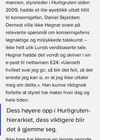
mannen, styreleder i Hurtigruten siden 
2009, hadde et lite øyeblikk uttalt tillit 
til konsernsjefen, Daniel Skjeldam. 
Dernest ville ikke Hegnar svare på 
relevante spørsmål om konsernsjefens 
løgnaktige og mislykkede talekunst – 
ikke helt ulik Lunds verdibaserte tale. 
Hegnar hadde det vondt og skriver i en 
e-post til nettavisen E24: «Uansett 
hvilket svar jeg gir, så blir det feil, så det 
eneste jeg kan si, er at jeg ikke uttaler 
meg om dette,». Han kunne riktignok 
fortelle at styret har møter hver dag og 
hele tiden. 
Dess høyere opp i Hurtigruten-
hierarkiet, dess viktigere blir 
det å gjemme seg. 
Ikke bare har Hegnar en lengre periode 