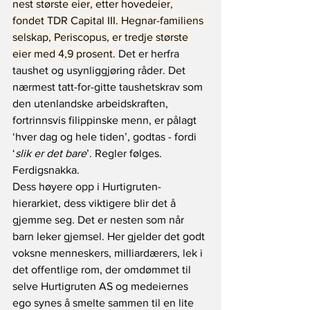
nest største eier, etter hovedeier, 
fondet TDR Capital III. Hegnar-familiens 
selskap, Periscopus, er tredje største 
eier med 4,9 prosent.
 Det er herfra 
taushet og usynliggjøring råder. Det 
nærmest tatt-for-gitte taushetskrav som 
den utenlandske arbeidskraften, 
fortrinnsvis filippinske menn, er pålagt 
‘hver dag og hele tiden’, godtas - fordi 
‘
slik er det bare
’. Regler følges. 
Ferdigsnakka.
Dess høyere opp i Hurtigruten-
hierarkiet, dess viktigere blir det å 
gjemme seg. Det er nesten som når 
barn leker gjemsel. Her gjelder det godt 
voksne menneskers, milliardærers, lek i 
det offentlige rom, der omdømmet til 
selve Hurtigruten AS og medeiernes 
ego synes å smelte sammen til en lite 