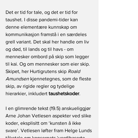
Det er tid for tale, og det er tid for 
taushet. I disse pandemi-tider kan 
denne elementære kunnskap om 
kommunikasjon framstå i en særdeles 
grell variant. Det skal her handle om liv 
og død, til lands og til havs - om 
mennesker ombord på skip som legger 
til kai. Og om mennesker som eier skip. 
Skipet, her Hurtigrutens skip 
Roald 
Amundsen
 kjennetegnes, som de fleste 
skip, av rigide regler og tydelige 
hierarkier, inkludert 
taushetskoder
.
I en glimrende tekst (19.5) anskueliggjør 
Arne Johan Vetlesen aspekter ved slike 
koder, eksplisitt om ‘kunsten å ikke 
svare’. Vetlesen løfter fram Helge Lunds 
tåketale om konsernets ‘verdibaserte 