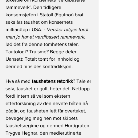
rammeverk’. Den tidligere 
konsernsjefen i Statoil (Equinor) brøt 
seks års taushet om konsernets 
milliardtap i USA. - 
Verdier følges fordi 
man jo har et verdibasert rammeverk
, 
lød det fra denne tomhetens taler. 
Tautologi? Truisme? Begge deler. 
Uansett: Totalt tømt for innhold og 
dermed hinsides kontradiksjon.
Hva så med 
taushetens retorikk
? Tale er 
sølv, taushet er gull, heter det. Nettopp 
fordi intern så vel som ekstern 
etterforskning av den nevnte båten nå 
pågår, og tausheten lett får overtaket, 
beveger jeg meg hen mot skipets 
taushetsregime og dermed Hurtigruten. 
Trygve Hegnar, den medierutinerte 