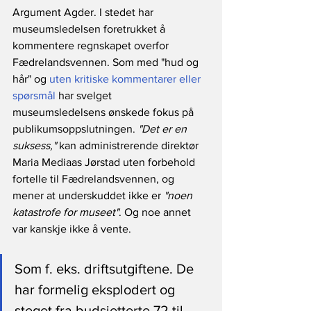
Argument Agder. I stedet har 
museumsledelsen foretrukket å 
kommentere regnskapet overfor 
Fædrelandsvennen. Som med "hud og 
hår" og 
uten kritiske kommentarer eller 
spørsmål
 har svelget 
museumsledelsens ønskede fokus på 
publikumsoppslutningen. 
"Det er en 
suksess,"
 kan administrerende direktør 
Maria Mediaas Jørstad uten forbehold 
fortelle til Fædrelandsvennen, og 
mener at underskuddet ikke er 
"noen 
katastrofe for museet"
. Og noe annet 
var kanskje ikke å vente.
Som f. eks. driftsutgiftene. De 
har formelig eksplodert og 
steget fra budsjetterte 72 til 