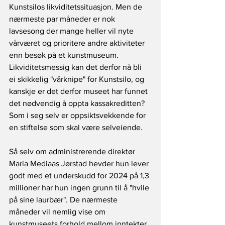
Kunstsilos likviditetssituasjon. Men de 
nærmeste par måneder er nok 
lavsesong der mange heller vil nyte 
vårværet og prioritere andre aktiviteter 
enn besøk på et kunstmuseum. 
Likviditetsmessig kan det derfor nå bli 
ei skikkelig "vårknipe" for Kunstsilo, og 
kanskje er det derfor museet har funnet 
det nødvendig å oppta kassakreditten? 
Som i seg selv er oppsiktsvekkende for 
en stiftelse som skal være selveiende.
Så selv om administrerende direktør 
Maria Mediaas Jørstad hevder hun lever 
godt med et underskudd for 2024 på 1,3 
millioner har hun ingen grunn til å "hvile 
på sine laurbær". De nærmeste 
måneder vil nemlig vise om 
kunstmuseets forhold mellom inntekter 