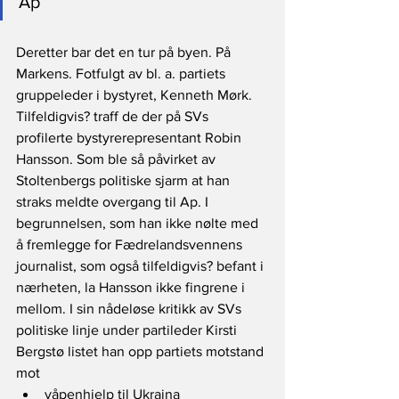
Ap
Deretter bar det en tur på byen. På 
Markens. Fotfulgt av bl. a. partiets 
gruppeleder i bystyret, Kenneth Mørk. 
Tilfeldigvis? traff de der på SVs 
profilerte bystyrerepresentant Robin 
Hansson. Som ble så påvirket av 
Stoltenbergs politiske sjarm at han 
straks meldte overgang til Ap. I 
begrunnelsen, som han ikke nølte med 
å fremlegge for Fædrelandsvennens 
journalist, som også tilfeldigvis? befant i 
nærheten, la Hansson ikke fingrene i 
mellom. I sin nådeløse kritikk av SVs 
politiske linje under partileder Kirsti 
Bergstø listet han opp partiets motstand 
mot      
våpenhjelp til Ukraina