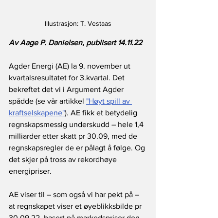
Illustrasjon: T. Vestaas
Av Aage P. Danielsen, publisert 14.11.22
Agder Energi (AE) la 9. november ut 
kvartalsresultatet for 3.kvartal. Det 
bekreftet det vi i Argument Agder 
spådde (se vår artikkel 
"Høyt spill av 
kraftselskapene"
). AE fikk et betydelig 
regnskapsmessig underskudd – hele 1,4 
milliarder etter skatt pr 30.09, med de 
regnskapsregler de er pålagt å følge. Og 
det skjer på tross av rekordhøye 
energipriser.
AE viser til – som også vi har pekt på – 
at regnskapet viser et øyeblikksbilde pr 
30.09.22, basert på markedspriser den 