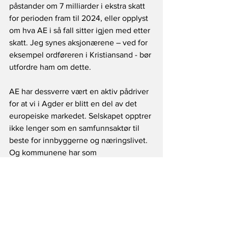
påstander om 7 milliarder i ekstra skatt 
for perioden fram til 2024, eller opplyst 
om hva AE i så fall sitter igjen med etter 
skatt. Jeg synes aksjonærene – ved for 
eksempel ordføreren i Kristiansand - bør 
utfordre ham om dette.
AE har dessverre vært en aktiv pådriver 
for at vi i Agder er blitt en del av det 
europeiske markedet. Selskapet opptrer 
ikke lenger som en samfunnsaktør til 
beste for innbyggerne og næringslivet. 
Og kommunene har som 
majoritetseiere sittet stille i stolen, og 
har nå gitt fra seg denne eierposisjonen.
Fra "AE" til "Å".