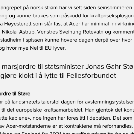
 angrepet på norsk strøm har vi sett siden seinsommeren 
gang og kunne brukes som påskudd for kraftpriseksplosjon
 Høyesterett som slår fast at Acer har minimal innvirkni
 Nikolai Astrup, Venstres Sveinung Rotevatn og komment
Alstadheim i spissen kunne hovere dagen derpå over hvor l
g hvor mye Nei til EU lyver.  
 marsjordre til statsminister Jonas Gahr St
gjøre klokt i å lytte til Fellesforbundet
dre til Støre
ar på landsmøtets talerstol dagen før avstemningsrystelse
t til det europeiske kraftsamarbeidet. Han gjentok det kons
te kablene», noe ingen har foreslått i debatten. Det som
ga av Acer-motstanderne er at kontraktene må reforhandles, 