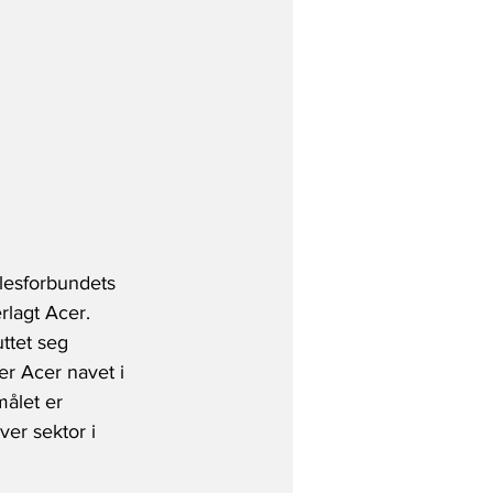
lesforbundets 
rlagt Acer. 
ttet seg 
r Acer navet i 
ålet er 
ver sektor i 