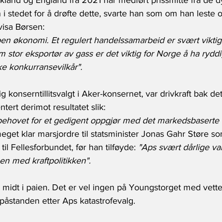
skland og England fra 2021 har medført prissmitte fra de d
stedet for å drøfte dette, svarte han som om han leste op
visa Børsen:
pen økonomi. Et regulert handelssamarbeid er svært viktig
 stor eksportør av gass er det viktig for Norge å ha ryddi
e konkurransevilkår".
ig konserntillitsvalgt i Aker-konsernet, var drivkraft bak det 
tert derimot resultatet slik:
behovet for et gedigent oppgjør med det markedsbaserte 
eget klar marsjordre til statsminister Jonas Gahr Støre 
e til Fellesforbundet, før han tilføyde: 
"Aps svært dårlige val
n med kraftpolitikken".
 midt i paien. Det er vel ingen på Youngstorget med vette
påstanden etter Aps katastrofevalg.