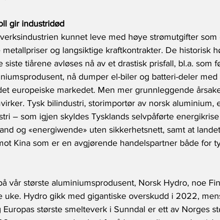
oll gir industridød
teverksindustrien kunnet leve med høye strømutgifter som
etallpriser og langsiktige kraftkontrakter. De historisk h
iste tiårene avløses nå av et drastisk prisfall, bl.a. som fø
niumsprodusent, nå dumper el-biler og batteri-deler med s
å det europeiske markedet. Men mer grunnleggende årsaker
irker. Tysk bilindustri, storimportør av norsk aluminium, er
ri – som igjen skyldes Tysklands selvpåførte energikrise 
nd og «energiwende» uten sikkerhetsnett, samt at landet 
ot Kina som er en avgjørende handelspartner både for ty
 på vår største aluminiumsprodusent, Norsk Hydro, noe Fi
rige uke. Hydro gikk med gigantiske overskudd i 2022, men
Europas største smelteverk i Sunndal er ett av Norges st