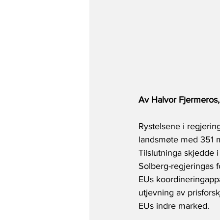
Av Halvor Fjermeros, 
Rystelsene i regjeri
landsmøte med 351 mot
Tilslutninga skjedde 
Solberg-regjeringas f
EUs koordineringappar
utjevning av prisforsk
EUs indre marked.