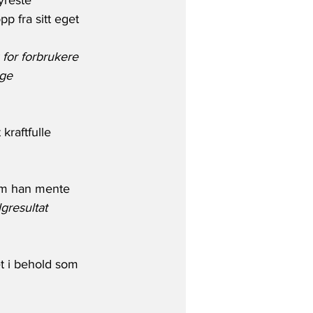
yreste 
p fra sitt eget 
 for forbrukere 
ge 
kraftfulle 
som han mente 
gresultat 
t i behold som 