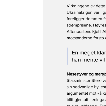
Virkningene av dette
Ukrainakrigen var i 
foreligger dommen fra
strømprisene. Høyres
Aftenpostens Kjetil 
motstanderne forsto o
En meget klar
han mente vil 
Nesestyver og marsjor
Statsminister Støre v
sin sedvanlige hylles
argumentet mot «å kut
blitt gjentatt i enin