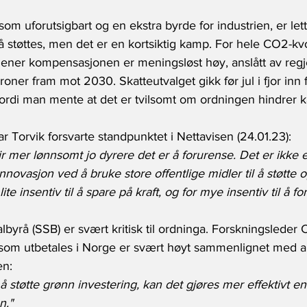
som uforutsigbart og en ekstra byrde for industrien, er lett
støttes, men det er en kortsiktig kamp. For hele CO2-k
ner kompensasjonen er meningsløst høy, anslått av regjeri
roner fram mot 2030. Skatteutvalget gikk før jul i fjor inn f
fordi man mente at det er tvilsomt om ordningen hindrer k
r Torvik forsvarte standpunktet i Nettavisen (24.01.23):
r mer lønnsomt jo dyrere det er å forurense. Det er ikke e
innovasjon ved å bruke store offentlige midler til å støtte
ite insentiv til å spare på kraft, og for mye insentiv til å fo
albyrå (SSB) er svært kritisk til ordninga. Forskningslede
t som utbetales i Norge er svært høyt sammenlignet med 
en:
 å støtte grønn investering, kan det gjøres mer effektivt 
n."