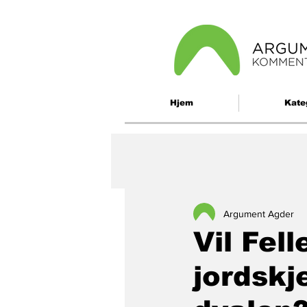
Hjem
Kate
Argument Agder
Vil Fel
jordskj