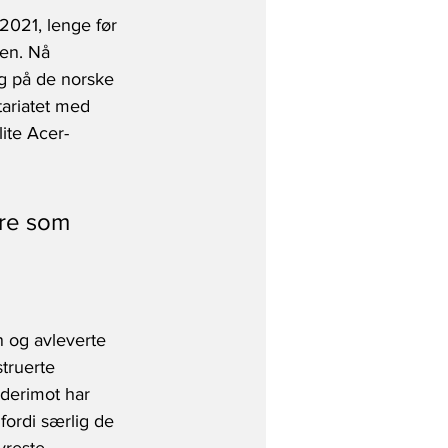
2021, lenge før 
en. Nå 
ng på de norske 
ariatet med 
ite Acer-
øre som 
n og avleverte 
truerte 
 derimot har 
fordi særlig de 