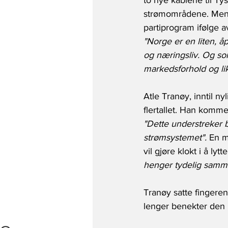
to nye kablene til Ty
strømområdene. Men i 
partiprogram ifølge a
"Norge er en liten, å
og næringsliv. Og som
markedsforhold og lik
Atle Tranøy, inntil nyl
flertallet. Han kommen
"Dette understreker 
strømsystemet".
 En m
vil gjøre klokt i å lytt
henger tydelig samme
Tranøy satte fingeren
lenger benekter den 