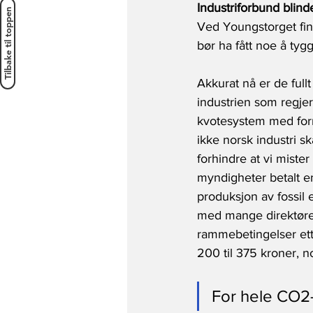
Industriforbund blin
Tilbake til toppen
Ved Youngstorget fins
bør ha fått noe å tygg
Akkurat nå er de ful
industrien som regjer
kvotesystem med formå
ikke norsk industri sk
forhindre at vi miste
myndigheter betalt e
produksjon av fossil 
med mange direktører 
rammebetingelser ette
200 til 375 kroner, n
For hele CO2