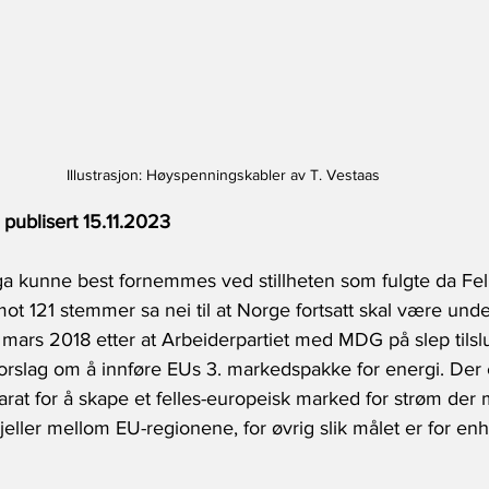
Illustrasjon: Høyspenningskabler av T. Vestaas
publisert 15.11.2023
nga kunne best fornemmes ved stillheten som fulgte da Fel
 121 stemmer sa nei til at Norge fortsatt skal være unde
i mars 2018 etter at Arbeiderpartiet med MDG på slep tilslu
orslag om å innføre EUs 3. markedspakke for energi. Der e
at for å skape et felles-europeisk marked for strøm der m
jeller mellom EU-regionene, for øvrig slik målet er for enh