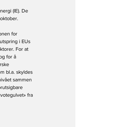
ergi (IE). De 
 oktober.
nen for 
utspring i EUs 
torer. For at 
og for å 
rske 
m bl.a. skyldes 
 nivået sammen 
orutsigbare 
votegulvet» fra 