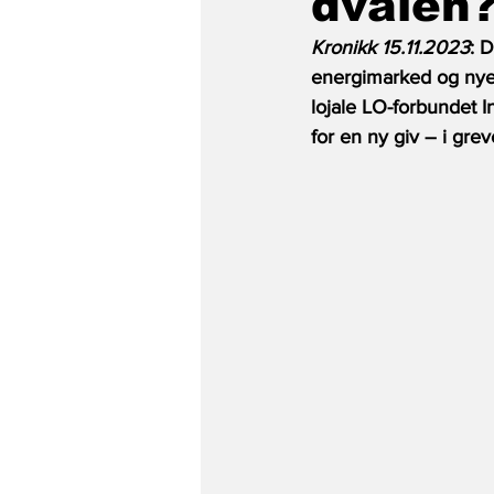
dvalen
Kronikk 15.11.2023
: 
energimarked og nye u
lojale LO-forbundet I
for en ny giv – i grev