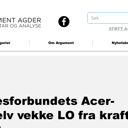
STØTT A
gorier
Om Argument
Nyhetsb
lesforbundets Acer-
elv vekke LO fra kraft