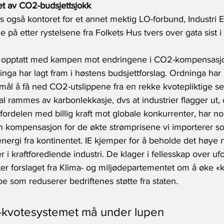
det av CO2-budsjettsjokk
 også kontoret for et annet mektig LO-forbund, Industri En
e på etter rystelsene fra Folkets Hus tvers over gata sist i
lt opptatt med kampen mot endringene i CO2-kompensasjo
inga har lagt fram i høstens budsjettforslag. Ordninga har 
l å få ned CO2-utslippene fra en rekke kvotepliktige sek
al rammes av karbonlekkasje, dvs at industrier flagger ut, 
r fordelen med billig kraft mot globale konkurrenter, har no
n kompensasjon for de økte strømprisene vi importerer so
energi fra kontinentet. IE kjemper for å beholde det høye
i kraftforedlende industri. De klager i fellesskap over uf
r forslaget fra Klima- og miljødepartementet om å øke «k
oe som reduserer bedriftenes støtte fra staten.
-kvotesystemet må under lupen