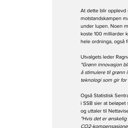
At dette blir opplevd 
motstandskampen må 
under lupen. Noen me
koste 100 milliarder k
hele ordninga, også 
Utvalgets leder Ragna
"Grønn innovasjon bli
å stimulere til grønn 
teknologi som gir for l
Også Statistisk Sentr
i SSB sier at beløpe
og uttaler til Nettavis
"Hvis det er ønskelig
CO2-kompensasjone