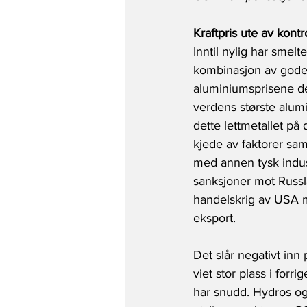
Kraftpris ute av kontr
Inntil nylig har smel
kombinasjon av gode m
aluminiumsprisene de s
verdens største alumi
dette lettmetallet p
kjede av faktorer samv
med annen tysk indust
sanksjoner mot Russla
handelskrig av USA m
eksport.
Det slår negativt inn
viet stor plass i for
har snudd. Hydros og 