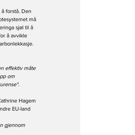
 å forstå. Den 
votesystemet må 
nga sjøl til å 
or å avvikle 
arbonlekkasje. 
n effektiv måte 
 opp om 
rurense".
r Cathrine Hagem 
andre EU-land 
enn gjennom 