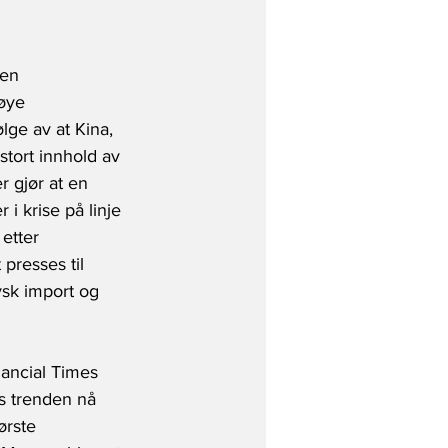
 en 
øye 
lge av at Kina, 
tort innhold av 
 gjør at en 
 i krise på linje 
etter 
presses til 
sk import og 
nancial Times 
s trenden nå 
ørste 