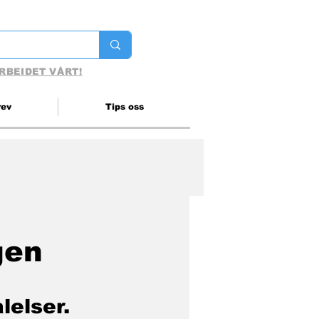
RBEIDET VÅRT!
rev
Tips oss
gen
elser. 