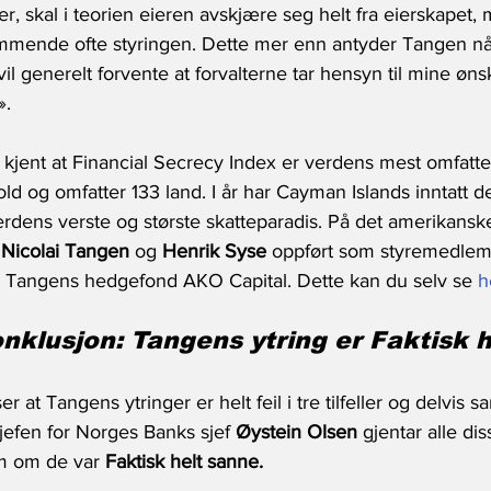
er, skal i teorien eieren avskjære seg helt fra eierskapet, 
mmende ofte styringen. Dette mer enn antyder Tangen nå
 vil generelt forvente at forvalterne tar hensyn til mine øn
».
t kjent at Financial Secrecy Index er verdens mest omfatt
ld og omfatter 133 land. I år har Cayman Islands inntatt de
erdens verste og største skatteparadis. På det amerikanske
 
Nicolai Tangen
 og 
Henrik Syse
 oppført som styremedlemm
tta Tangens hedgefond AKO Capital. Dette kan du selv se 
h
klusjon: Tangens ytring er 
Faktisk he
 at Tangens ytringer er helt feil i tre tilfeller og delvis sann
sjefen for Norges Banks sjef 
Øystein Olsen
 gjentar alle d
om om de var 
Faktisk helt sanne.