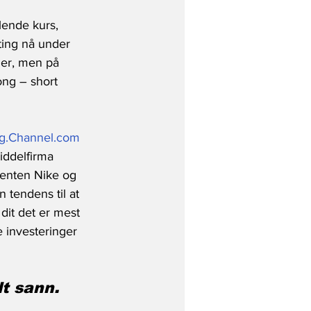
lende kurs, 
ting nå under 
ger, men på 
ong – short 
ng.Channel.com
iddelfirma 
senten Nike og 
n tendens til at 
dit det er mest 
e investeringer 
lt sann.