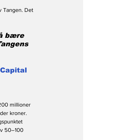
v Tangen. Det 
å bære 
Tangens 
 Capital
200 millioner 
der kroner. 
ngspunktet 
 av 50–100 