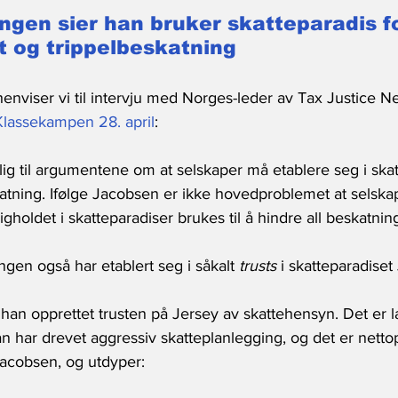
ngen sier han bruker skatteparadis fo
 og trippelbeskatning
henviser vi til intervju med Norges-leder av Tax Justice N
Klassekampen 28. april
:
ig til argumentene om at selskaper må etablere seg i skat
atning. Ifølge Jacobsen er ikke hovedproblemet at selskap
oldet i skatteparadiser brukes til å hindre all beskatnin
ngen også har etablert seg i såkalt 
trusts
 i skatteparadiset
 han opprettet trusten på Jersey av skattehensyn. Det er l
 har drevet aggressiv skatteplanlegging, og det er nettop
 Jacobsen, og utdyper: