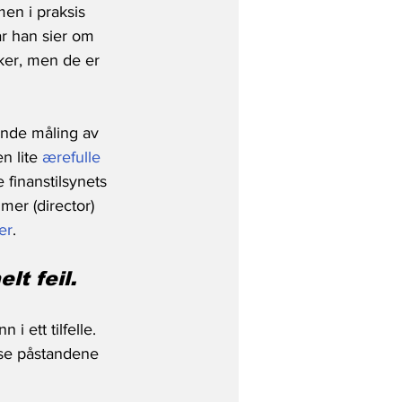
men i praksis 
r han sier om 
sker, men de er 
ende måling av 
n lite 
ærefulle 
 finanstilsynets 
er (director) 
er
.
lt feil.
 i ett tilfelle. 
isse påstandene 