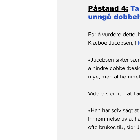
Påstand 4:
Ta
unngå dobbelt
For å vurdere dette, 
Klæboe Jacobsen, i 
«Jacobsen sikter særl
å hindre dobbeltbesk
mye, men at hemmeligh
Videre sier hun at Ta
«Han har selv sagt at
innrømmelse av at han
ofte brukes til», sier