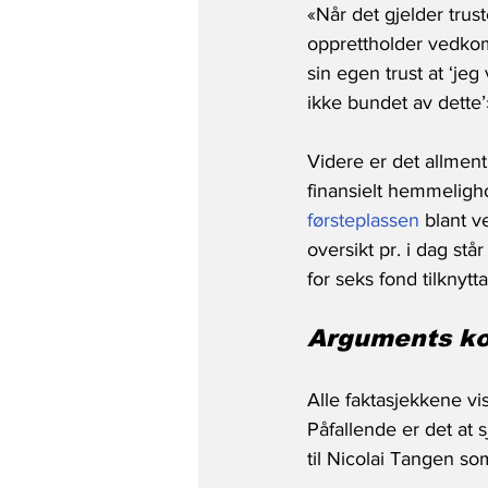
«Når det gjelder trust
opprettholder vedko
sin egen trust at ‘jeg
ikke bundet av dette’
Videre er det allmen
finansielt hemmeligho
førsteplassen
 blant v
oversikt pr. i dag står
for seks fond tilkny
Arguments kon
Alle faktasjekkene viser
Påfallende er det at 
til Nicolai Tangen s