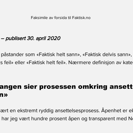
Faksimile av forsida til Faktisk.no
 publisert 30. april 2020
åstander som «Faktisk helt sann», «Faktisk delvis sann», 
is feil» eller «Faktisk helt feil». Nærmere definisjon av kat
angen sier prosessen omkring ansett
en»
ært en ekstremt ryddig ansettelsesprosess. Åpenhet er ek
 har jeg vært hundre prosent åpen og transparent med N