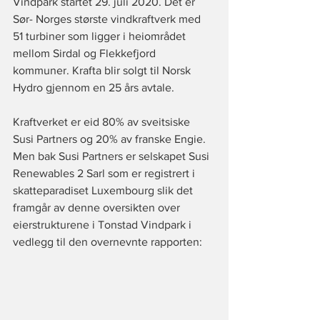
Vindpark startet 29. juli 2020. Det er 
Sør- Norges største vindkraftverk med 
51 turbiner som ligger i heiområdet 
mellom Sirdal og Flekkefjord 
kommuner. Krafta blir solgt til Norsk 
Hydro gjennom en 25 års avtale.
Kraftverket er eid 80% av sveitsiske 
Susi Partners og 20% av franske Engie. 
Men bak Susi Partners er selskapet 
Susi 
Renewables 2 Sarl
 som er registrert i 
skatteparadiset Luxembourg slik det 
framgår av denne oversikten over 
eierstrukturene i Tonstad Vindpark 
i 
vedlegg til den overnevnte rapporten: