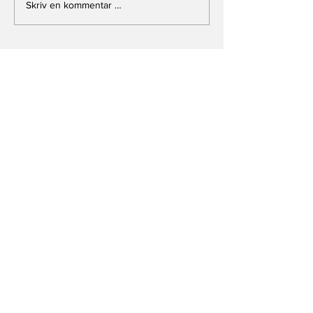
Når kritikk bli
Skriv en kommentar …
løgn