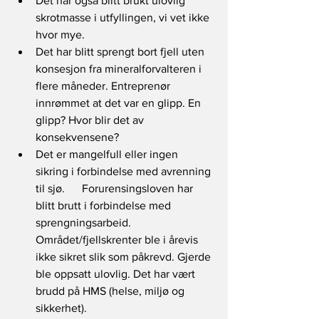
Det har også blitt brukt ulovlig 
skrotmasse i utfyllingen, vi vet ikke 
hvor mye. 
Det har blitt sprengt bort fjell uten 
konsesjon fra mineralforvalteren i 
flere måneder. Entreprenør 
innrømmet at det var en glipp. En 
glipp? Hvor blir det av 
konsekvensene?  
Det er mangelfull eller ingen 
sikring i forbindelse med avrenning 
til sjø.      Forurensingsloven har 
blitt brutt i forbindelse med 
sprengningsarbeid.      
Området/fjellskrenter ble i årevis 
ikke sikret slik som påkrevd. Gjerde 
ble oppsatt ulovlig. Det har vært 
brudd på HMS (helse, miljø og 
sikkerhet). 