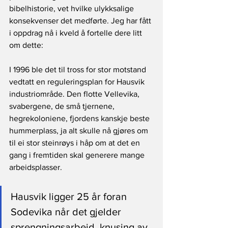
bibelhistorie, vet hvilke ulykksalige 
konsekvenser det medførte. Jeg har fått 
i oppdrag nå i kveld å fortelle dere litt 
om dette:  
I 1996 ble det til tross for stor motstand 
vedtatt en reguleringsplan for Hausvik 
industriområde. Den flotte Vellevika, 
svabergene, de små tjernene, 
hegrekoloniene, fjordens kanskje beste 
hummerplass, ja alt skulle nå gjøres om 
til ei stor steinrøys i håp om at det en 
gang i fremtiden skal generere mange 
arbeidsplasser.
Hausvik ligger 25 år foran 
Sodevika når det gjelder 
sprengningsarbeid, knusing av 