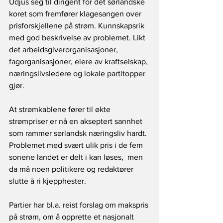
Udjus seg til dirigent for det sørlandske 
koret som fremfører klagesangen over 
prisforskjellene på strøm. Kunnskapsrik 
med god beskrivelse av problemet. Likt 
det arbeidsgiverorganisasjoner,  
fagorganisasjoner, eiere av kraftselskap, 
næringslivsledere og lokale partitopper 
gjør.
At strømkablene fører til økte 
strømpriser er nå en akseptert sannhet 
som rammer sørlandsk næringsliv hardt. 
Problemet med svært ulik pris i de fem 
sonene landet er delt i kan løses,  men 
da må noen politikere og redaktører 
slutte å ri kjepphester.
Partier har bl.a. reist forslag om makspris 
på strøm, om å opprette et nasjonalt 