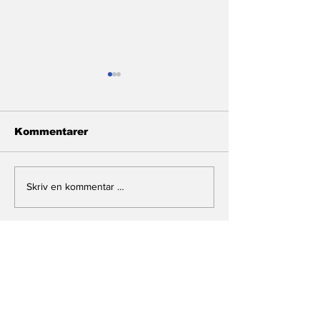
Kommentarer
Monarki i storm
Mekkens ende
Skriv en kommentar …