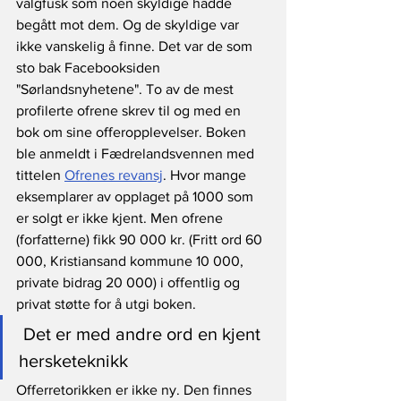
valgfusk som noen skyldige hadde 
begått mot dem. Og de skyldige var 
ikke vanskelig å finne. Det var de som 
sto bak Facebooksiden 
"Sørlandsnyhetene". To av de mest 
profilerte ofrene skrev til og med en 
bok om sine offeropplevelser. Boken 
ble anmeldt i Fædrelandsvennen med 
tittelen 
Ofrenes revansj
. Hvor mange 
eksemplarer av opplaget på 1000 som 
er solgt er ikke kjent. Men ofrene 
(forfatterne) fikk 90 000 kr. (Fritt ord 60 
000, Kristiansand kommune 10 000, 
private bidrag 20 000) i offentlig og 
privat støtte for å utgi boken.
 Det er med andre ord en kjent 
hersketeknikk
Offerretorikken er ikke ny. Den finnes 