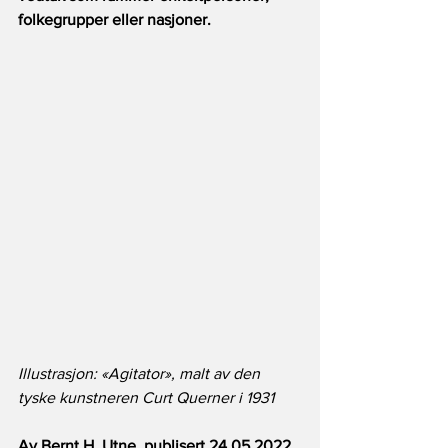
folkegrupper eller nasjoner. 
Illustrasjon: «Agitator», malt av den 
tyske kunstneren Curt Querner i 1931
Av Bernt H. Utne, publisert 24.05.2022