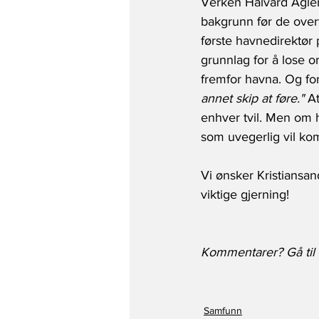
Verken Halvard Aglen 
bakgrunn før de over
første havnedirektør 
grunnlag for å lose o
fremfor havna. Og fo
annet skip at føre."
 A
enhver tvil. Men om h
som uvegerlig vil ko
Vi ønsker Kristiansan
viktige gjerning!
Kommentarer? Gå til v
Samfunn