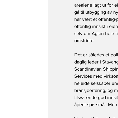
arealene lagt ut for 
gå til utbygging av 
har vært et offentlig-
offentlig innsikt i ei
selv om Aglen hele ti
omstridte.
Det er således et pol
daglig leder i Stavan
Scandinavian Shippin
Services med virksom
heleide selskaper und
bransjeerfaring, og m
tilsvarende god innsik
åpent spørsmål. Men d