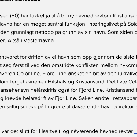
en (50) har takket ja til å bli ny havnedirektør i Kristians
vna har en meget sentral funksjon i næringslivet på Søl
 siden grunnlagt nettopp på grunn av sin havn. Som siden 
er. Altså i Vesterhavna.
svaret for driften av ei havn som opp gjennom de siste ti
t seg først til ved den omstridte konflikten mellom nyko
veren Color line. Fjord Line ønsket en bit av den lukrativ
m fergehavnene i Hitshals og Kristiansand. Det likte Colo
nsehensyn helårsdrifts også for Fjord Line. Kristiansand 
g krevde helårsdrift av Fjor Line. Saken endte i rettsappar
 en saftig smekk på fingrene til daværende havnedirektør S
 var det slutt for Haartveit, og nåværende havnedirektør 
H