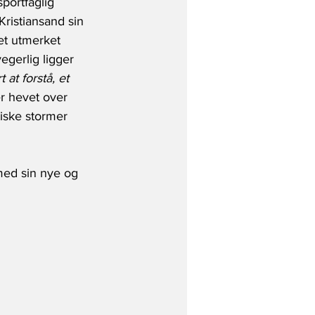
portfaglig 
ristiansand sin 
et utmerket 
gerlig ligger 
t at forstå, et 
er hevet over 
iske stormer 
med sin nye og 