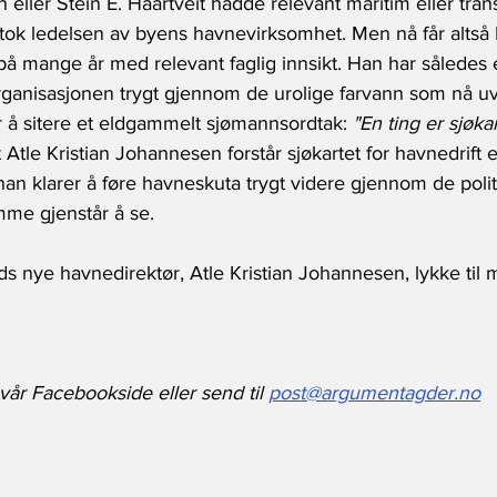
eller Stein E. Haartveit hadde relevant maritim eller trans
tok ledelsen av byens havnevirksomhet. Men nå får altså K
på mange år med relevant faglig innsikt. Han har således 
rganisasjonen trygt gjennom de urolige farvann som nå uve
r å sitere et eldgammelt sjømannsordtak:
 "En ting er sjøkar
t Atle Kristian Johannesen forstår sjøkartet for havnedrift 
an klarer å føre havneskuta trygt videre gjennom de polit
mme gjenstår å se.
ds nye havnedirektør, Atle Kristian Johannesen, lykke til 
år Facebookside eller send til 
post@argumentagder.no