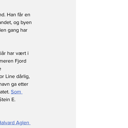
and. Han får en 
andet, og byen 
den gang har 
år har vært i 
mmeren Fjord 
e 
r Line dårlig, 
havn ga etter 
atet. 
Som 
tein E. 
alvard Aglen 