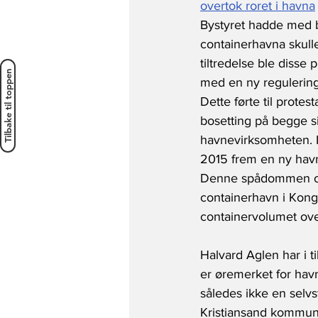
overtok roret i havna
Bystyret hadde med ba
containerhavna skulle
tiltredelse ble disse
Tilbake til toppen
med en ny regulerings
Dette førte til prote
bosetting på begge si
havnevirksomheten. I t
2015 frem en ny havn
Denne spådommen om 
containerhavn i Kongs
containervolumet ove
Halvard Aglen har i 
er øremerket for havn
således ikke en selv
Kristiansand kommune