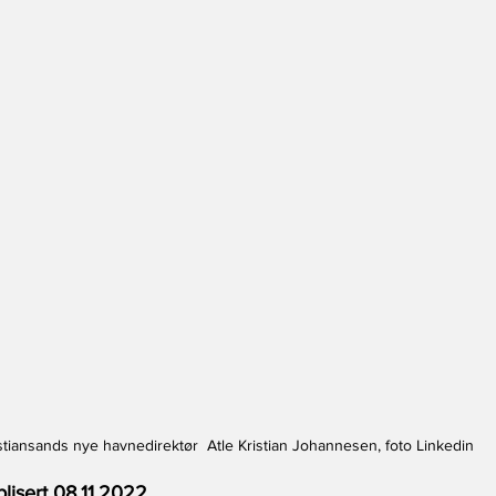
stiansands nye havnedirektør  Atle Kristian Johannesen, foto Linkedin
lisert 08.11.2022