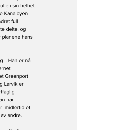
lle i sin helhet 
te Kanalbyen 
dret full 
te delte, og 
er planene hans 
g i. Han er nå 
ernet 
et Greenport 
 Larvik er 
faglig 
an har 
 imidlertid et 
 av andre.