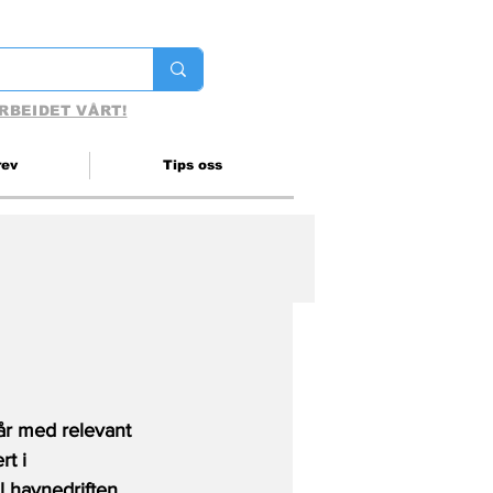
RBEIDET VÅRT!
rev
Tips oss
år med relevant 
t i 
l havnedriften 