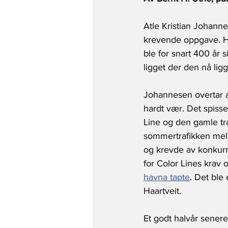
Atle Kristian Johannes
krevende oppgave. Ha
ble for snart 400 år
ligget der den nå ligg
Johannesen overtar an
hardt vær. Det spisse
Line og den gamle tra
sommertrafikken mello
og krevde av konkurra
for Color Lines krav o
havna tapte
. Det ble
Haartveit. 
Et godt halvår senere