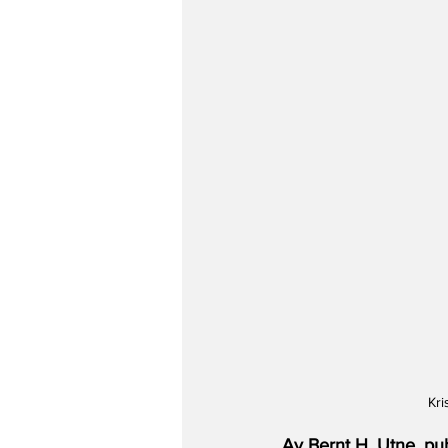
Kri
Av Bernt H. Utne, pub