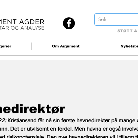
STØTT A
gorier
Om Argument
Nyhetsb
edirektør
2: 
Kristiansand får nå sin første havnedirektør på mange 
unn. Det er utvilsomt en fordel. Men havna er også involver
 risikopotensiale. Den nye havnedirektøren vil i tillegg ti