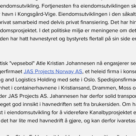
eiendomsutvikling. Fortjenesten fra eiendomsutviklingen sku
ny havn i Kongsgård-Vige. Eiendomsutviklingen i den såkal
privat samarbeid med delvis privat finansiering. Det har hin
endomsprosjektet. I det politiske miljø er meningene om det
den har hatt havnestyret og bystyrets flertall på sin side 
itisk "vepsebol" Atle Kristian Johannesen nå engasjerer se
gerfirmaet 
JAS Projects Norway AS
, et heleid firma i kons
g and Logistics Holding med sete i Oslo. Spedisjonsfirma
het i containerhavnene i Kristiansand, Drammen, Moss og
er JAS Projects AS. Jahannesen har derfor solid transport
eget god innsikt i havnedriften sett fra brukersiden. Om h
t i eiendomsutvikling for å videreføre Kanalbyprosjektet er
et har lite med havnedrift å gjøre, og kan derfor ivaretas