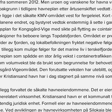
 fra sommeren 2012. Men uroen og vanskene for havna va
kgrunn i tidligere havneplan etter årtusenskiftet vedtatt 
 ligge i det såkalte KMV-området vest for fergeleiet. Kort 
 planene endret, og bystyret vedtok enstemmig å sette i ga
plan for Kongsgård-Vige med sikte på flytting av cointain
staksjoner fra beboere langs Topdalsfjorden. Området er pre
der av fjorden, og lokalbefolkningen fryktet negative følger
illegg kom mulige følger for det marine liv i terskelfjorden
eplan som spådde en stor årlig vekst i containertrafikken
volumvekst ble da brukt som begrunnelse for behovet 
gård-Vigeområdet. Den forutsatte veksten har uteblitt, o
r Kristiansand havn har i dag stagnert på samme nivå som
tillegg forvaltet de såkalte havneeiendommene. Det er e
erelatert virksomhet. Kristiansand havn er et kommunalt f
stendig juridisk enhet. Formell eier av havneeiendommene
. Ved avviklingen av havnevirksomheten på Silokaia ble 