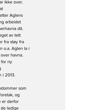
r ikke over. 
at 
etter Aglens 
ng arbeidet 
erhavna dit. 
get av tett 
 fra støy fra 
 o.a. Aglen la i 
 over havna. 
for ny 
g 
 i 2013.
iendommer som 
oretak, og 
 er derfor 
de ledige 