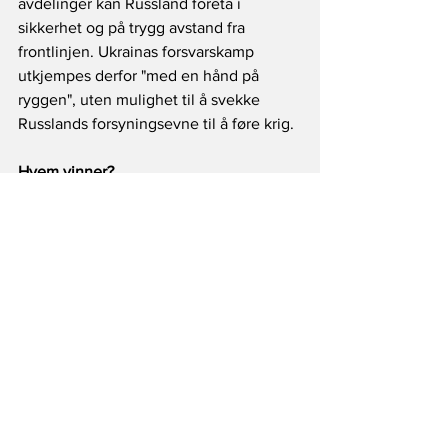
avdelinger kan Russland foreta i 
sikkerhet og på trygg avstand fra 
frontlinjen. Ukrainas forsvarskamp 
utkjempes derfor "med en hånd på 
ryggen", uten mulighet til å svekke 
Russlands forsyningsevne til å føre krig.
Hvem vinner?
Hvis ikke ett av de krigførende regimer 
imploderer og går i oppløsning vil 
Ukraina-krigen finne sin løsning på 
slagmarken. Hvem seierherren blir kan 
ikke vedtas, selv om noen i ulike 
politiske miljøer gjerne skulle ønske 
det. Foreløpig ligger Russland på kort - 
og mellomlang sikt best an. Det skyldes 
en langt mer utholdende og robust 
logistikksituasjon. Men tidsvinduet for 
russisk seier er begrenset. For drar 