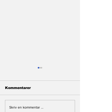
Kommentarer
Monarki i storm
Mekkens ende
Skriv en kommentar …