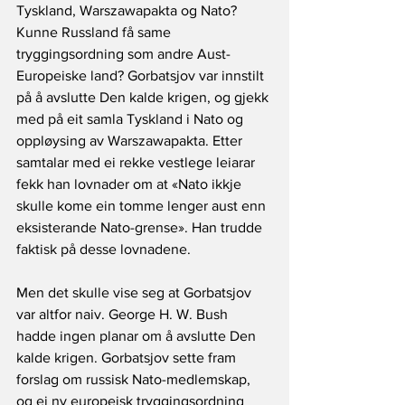
Tyskland, Warszawapakta og Nato? 
Kunne Russland få same 
tryggingsordning som andre Aust-
Europeiske land? Gorbatsjov var innstilt 
på å avslutte Den kalde krigen, og gjekk 
med på eit samla Tyskland i Nato og 
oppløysing av Warszawapakta. Etter 
samtalar med ei rekke vestlege leiarar 
fekk han lovnader om at «Nato ikkje 
skulle kome ein tomme lenger aust enn 
eksisterande Nato-grense». Han trudde 
faktisk på desse lovnadene.
Men det skulle vise seg at Gorbatsjov 
var altfor naiv. George H. W. Bush 
hadde ingen planar om å avslutte Den 
kalde krigen. Gorbatsjov sette fram 
forslag om russisk Nato-medlemskap, 
og ei ny europeisk tryggingsordning 