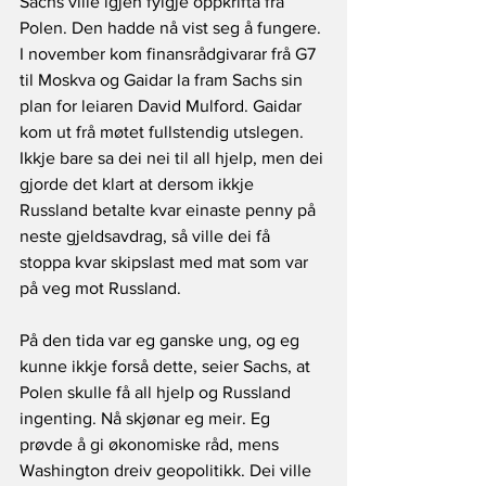
Sachs ville igjen fylgje oppkrifta frå 
Polen. Den hadde nå vist seg å fungere. 
I november kom finansrådgivarar frå G7 
til Moskva og Gaidar la fram Sachs sin 
plan for leiaren David Mulford. Gaidar 
kom ut frå møtet fullstendig utslegen. 
Ikkje bare sa dei nei til all hjelp, men dei 
gjorde det klart at dersom ikkje 
Russland betalte kvar einaste penny på 
neste gjeldsavdrag, så ville dei få 
stoppa kvar skipslast med mat som var 
på veg mot Russland.
På den tida var eg ganske ung, og eg 
kunne ikkje forså dette, seier Sachs, at 
Polen skulle få all hjelp og Russland 
ingenting. Nå skjønar eg meir. Eg 
prøvde å gi økonomiske råd, mens 
Washington dreiv geopolitikk. Dei ville 