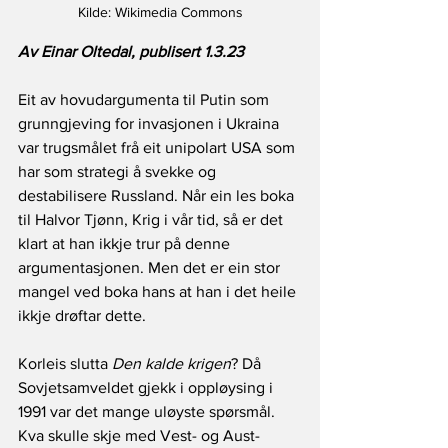
Kilde: Wikimedia Commons
Av Einar Oltedal, publisert 1.3.23
Eit av hovudargumenta til Putin som 
grunngjeving for invasjonen i Ukraina 
var trugsmålet frå eit unipolart USA som 
har som strategi å svekke og 
destabilisere Russland. Når ein les boka 
til Halvor Tjønn, Krig i vår tid, så er det 
klart at han ikkje trur på denne 
argumentasjonen. Men det er ein stor 
mangel ved boka hans at han i det heile 
ikkje drøftar dette.
Korleis slutta 
Den kalde krigen
? Då 
Sovjetsamveldet gjekk i oppløysing i 
1991 var det mange uløyste spørsmål. 
Kva skulle skje med Vest- og Aust-