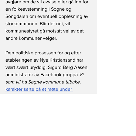
avgjøre om de vil avvise eller gå inn for 
en folkeavstemning i Søgne og 
Songdalen om eventuell oppløsning av 
storkommunen. Blir det nei, vil 
kommunestyret gå motsatt vei av det 
andre kommuner velger. 
Den politiske prosessen før og etter 
etableringen av Nye Kristiansand har 
vært svært uryddig. Sigurd Berg Aasen, 
administrator av Facebook-gruppa 
Vi 
som vil ha Søgne kommune tilbake,
karakteriserte på et møte under 
Arendalsuka
 måten 
tvangssammenslutningen foregikk på 
slik: 
«Det skjedde ved hjelp av fusk og 
fanteri på høyeste hold». 
Mange i 
Søgne og Songdalen støtter dette 
utsagnet. 