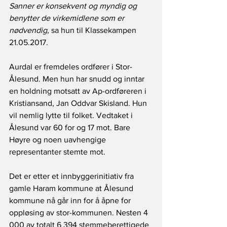
Sanner er konsekvent og myndig og 
benytter de virkemidlene som er 
nødvendig
, sa hun til Klassekampen 
21.05.2017.
Aurdal er fremdeles ordfører i Stor-
Ålesund. Men hun har snudd og inntar 
en holdning motsatt av Ap-ordføreren i 
Kristiansand, Jan Oddvar Skisland. Hun 
vil nemlig lytte til folket. Vedtaket i 
Ålesund var 60 for og 17 mot. Bare 
Høyre og noen uavhengige 
representanter stemte mot. 
Det er etter et innbyggerinitiativ fra 
gamle Haram kommune at Ålesund 
kommune nå går inn for å åpne for 
oppløsing av stor-kommunen. Nesten 4 
000 av totalt 6 394 stemmeberettigede 