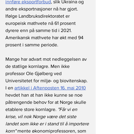
innføre eksportforbud
, slik Ukraina og 
andre eksportnasjoner nå har gjort. 
Ifølge Landbruksdirektoratet er 
europeisk mathvete nå 61 prosent 
dyrere enn på samme tid i 2021. 
Amerikansk mathvete har økt med 94 
prosent i samme periode. 
Mange har advart mot nedleggelsen av 
de statlige kornlagre. Men ikke 
professor Ole Gjølberg ved 
Universitetet for miljø- og biovitenskap. 
I en 
artikkel i Aftenposten 16. mai 2010
hevdet han at han ikke kunne se noe 
påtrengende behov for at Norge skulle 
etablere store kornlagre. 
"Får vi en 
krise, vil nok Norge være det siste 
landet som ikke er i stand til å importere 
korn"
 mente økonomiprofessoren, som 