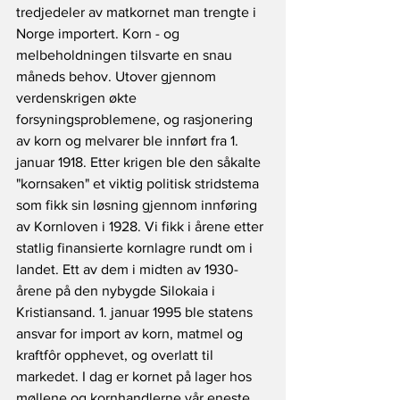
tredjedeler av matkornet man trengte i 
Norge importert. Korn - og 
melbeholdningen tilsvarte en snau 
måneds behov. Utover gjennom 
verdenskrigen økte 
forsyningsproblemene, og rasjonering 
av korn og melvarer ble innført fra 1. 
januar 1918. Etter krigen ble den såkalte 
"kornsaken" et viktig politisk stridstema 
som fikk sin løsning gjennom innføring 
av Kornloven i 1928. Vi fikk i årene etter 
statlig finansierte kornlagre rundt om i 
landet. Ett av dem i midten av 1930-
årene på den nybygde Silokaia i 
Kristiansand. 1. januar 1995 ble statens 
ansvar for import av korn, matmel og 
kraftfôr opphevet, og overlatt til 
markedet. I dag er kornet på lager hos 
møllene og kornhandlerne vår eneste 