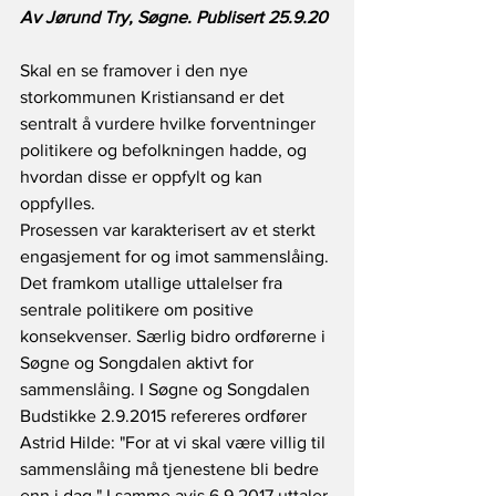
Av Jørund Try, Søgne. Publisert 25.9.20
Skal en se framover i den nye 
storkommunen Kristiansand er det 
sentralt å vurdere hvilke forventninger 
politikere og befolkningen hadde, og 
hvordan disse er oppfylt og kan 
oppfylles. 
Prosessen var karakterisert av et sterkt 
engasjement for og imot sammenslåing. 
Det framkom utallige uttalelser fra 
sentrale politikere om positive 
konsekvenser. Særlig bidro ordførerne i 
Søgne og Songdalen aktivt for 
sammenslåing. I Søgne og Songdalen 
Budstikke 2.9.2015 refereres ordfører 
Astrid Hilde: "For at vi skal være villig til 
sammenslåing må tjenestene bli bedre 
enn i dag." I samme avis 6.9.2017 uttaler 