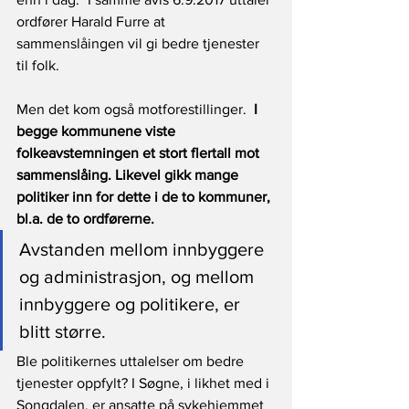
ordfører Harald Furre at 
sammenslåingen vil gi bedre tjenester 
til folk. 
Men det kom også motforestillinger.  
I 
begge kommunene viste 
folkeavstemningen et stort flertall mot 
sammenslåing. Likevel gikk mange 
politiker inn for dette i de to kommuner, 
bl.a. de to ordførerne.
Avstanden mellom innbyggere 
og administrasjon, og mellom 
innbyggere og politikere, er 
blitt større.
Ble politikernes uttalelser om bedre 
tjenester oppfylt? I Søgne, i likhet med i 
Songdalen, er ansatte på sykehjemmet 