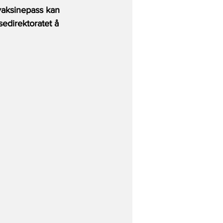
vaksinepass kan 
edirektoratet å 