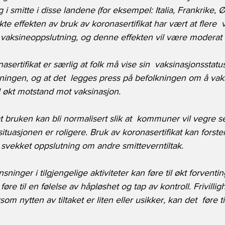
 i smitte i disse landene (for eksempel: Italia, Frankrike, Ø
te effekten av bruk av koronasertifikat har vært at flere  
aksineoppslutning, og denne effekten vil være moderat til
rtifikat er særlig at folk må vise sin  vaksinasjonsstatus
kningen, og at det  legges press på befolkningen om å vak
l økt motstand mot vaksinasjon. 
t bruken kan bli normalisert slik at  kommuner vil vegre se
tuasjonen er roligere. Bruk av koronasertifikat kan forster
il svekket oppslutning om andre smitteverntiltak. 
inger i tilgjengelige aktiviteter kan føre til økt forventing
føre til en følelse av håpløshet og tap av kontroll. Frivillig
om nytten av tiltaket er liten eller usikker, kan det  føre til s