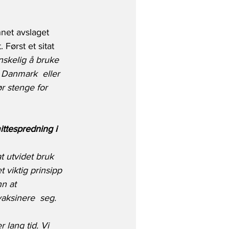
net avslaget 
 Først et sitat 
nskelig å bruke 
 Danmark  eller 
r stenge for 
mittespredning i 
 at utvidet bruk 
 viktig prinsipp 
nn at 
vaksinere  seg.
 lang tid. Vi 