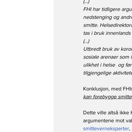
(…)
FHI har tidligere argu
nedstenging og andre 
smitte. Helsedirektor
tas i bruk innenland
(…)
Utbredt bruk av koron
sosiale arenaer som in
ulikhet i helse  og f
tilgjengelige aktivitet
Konklusjon, med FHIs
kan forebygge smittes
Dette ville altså ikke
argumentene mot vaks
smitteverneksperter
, 