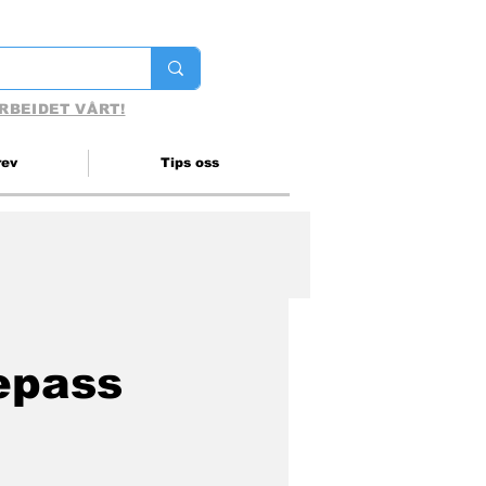
RBEIDET VÅRT!
rev
Tips oss
epass