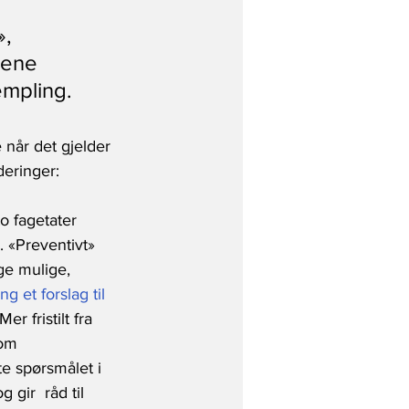
, 
tene 
empling.
e når det gjelder 
deringer:
o fagetater 
. «Preventivt» 
ge mulige,  
g et forslag til 
«Mer fristilt fra 
om 
te spørsmålet i 
gir  råd til 