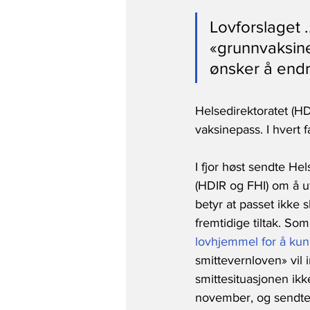
Lovforslaget .
«grunnvaksin
ønsker å endr
Helsedirektoratet (HDI
vaksinepass. I hvert f
I fjor høst sendte He
(HDIR og FHI) om å ut
betyr at passet ikke s
fremtidige tiltak. So
lovhjemmel for å kunn
smittevernloven» vil
smittesituasjonen ikke
november, og sendte no