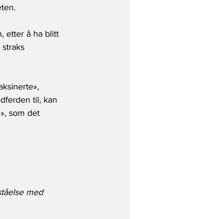
ten. 
etter å ha blitt 
straks 
ksinerte», 
ferden til, kan 
n», som det 
rståelse med 