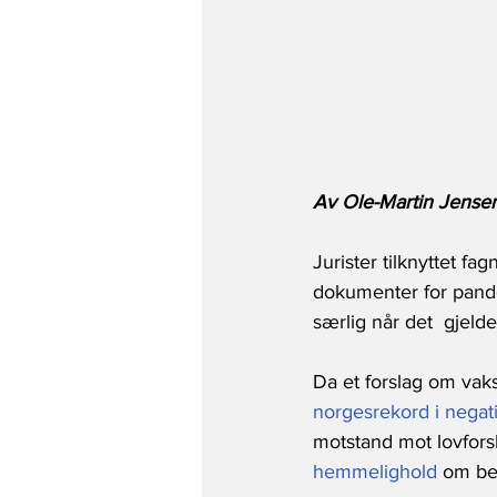
Av Ole-Martin Jensen
Jurister tilknyttet fag
dokumenter for pandem
særlig når det  gjeld
Da et forslag om vaksi
norgesrekord i negati
motstand mot lovforsl
hemmelighold
 om be