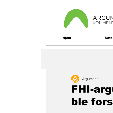
Hjem
Kate
Argument
FHI-ar
ble for