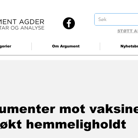
STØTT A
gorier
Om Argument
Nyhetsb
gumenter mot vaksin
søkt hemmeligholdt