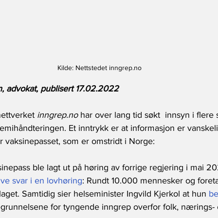
Kilde: Nettstedet inngrep.no
, advokat, publisert 17.02.2022
nettverket
 inngrep.no 
har over lang tid søkt  innsyn i flere 
ihåndteringen. Et inntrykk er at informasjon er vanskelig
er vaksinepasset, som er omstridt i Norge: 
nepass ble lagt ut på høring av forrige regjering i mai 202
ve svar i en lovhøring
: Rundt 10.000 mennesker og foret
aget. Samtidig sier helseminister Ingvild Kjerkol at hun 
be
grunnelsene for tyngende inngrep overfor folk, nærings- o