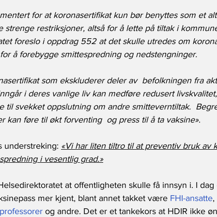
mentert for at koronasertifikat kun bør benyttes som et alte
strenge restriksjoner, altså for å lette på tiltak i komm
atet foreslo i oppdrag 552 at det skulle utredes om koronas
s for å forebygge smittespredning og nedstengninger.
asertifikat som ekskluderer deler av  befolkningen fra akti
ngår i deres vanlige liv kan medføre redusert livskvalitet,
øre til svekket oppslutning om andre smitteverntiltak.  Beg
er kan føre til økt forventing  og press til å ta vaksine»
.
 understreking: 
«Vi har liten tiltro til at preventiv bruk av 
predning i vesentlig grad.»
 Helsedirektoratet at offentligheten skulle få innsyn i. I dag
inepass mer kjent, blant annet takket være 
FHI-ansatte
, 
professorer
 og andre. Det er et tankekors at HDIR ikke øn