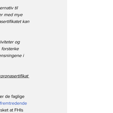
rnativ til 
uner med mye 
ertifikatet kan 
viteter og 
 forsterke 
rensningene i 
koronasertifikat 
 er de faglige 
fremtredende 
sket at FHIs 