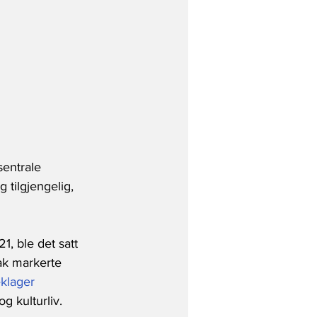
sentrale 
 tilgjengelig, 
1, ble det satt 
ak markerte 
klager 
g kulturliv.