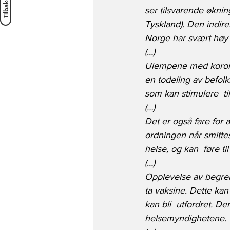
ser tilsvarende økning
Tyskland). Den indirek
Norge har svært høy v
(…) 
Ulempene med koronase
en todeling av befol
som kan stimulere  ti
(…) 
Det er også fare for a
ordningen når smittesi
helse, og kan  føre t
(…)
Opplevelse av begrensn
ta vaksine. Dette kan 
kan bli  utfordret. Ders
helsemyndighetene.