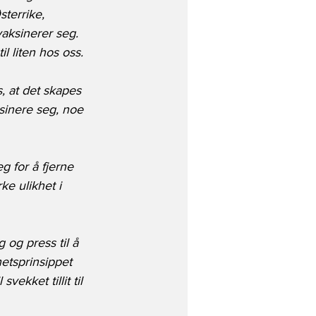
sterrike, 
vaksinerer seg. 
 liten hos oss.
, at det skapes 
sinere seg, noe 
g for å fjerne 
ke ulikhet i 
 og press til å 
hetsprinsippet 
vekket tillit til 