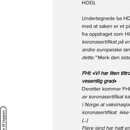
HOD).
Undertegnede ba HDIR
med at saken er et påg
fra oppdraget som HOD
koronasertifikat på e
andre europeiske lan
dette." 
Merk den sist
FHI: «Vi har liten til
vesentlig grad»
Deretter kommer FHIs 
av koronasertifikat ka
i Norge at vaksinasjon
koronasertifikat  ikk
Tilbake til toppen
(…) 
Flere land har hatt e