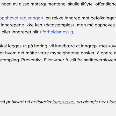
r noen av disse motargumentene, skulle tilflyte  offentlighe
opphevet regjeringen
  en rekke inngrep mot befolkningen, 
at inngrepene ikke kan «datostemples», men må oppheves  
eller inngrepet blir 
uforholdsmessig
. 
kal legges ut på høring, vil innebære at inngrep  mot «uva
ler hvem det måtte være myndighetene ønsker  å endre ad
templing. Preventivt. Eller «mer fristilt fra smittevernlove
så publisert på nettstedet 
inngrep.no,
 og gjengis her i fo