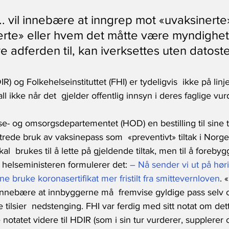
.. vil innebære at inngrep mot «uvaksinerte»
erte» eller hvem det måtte være myndighe
e adferden til, kan iverksettes uten datost
R) og Folkehelseinstituttet (FHI) er tydeligvis  ikke på linj
all ikke når det  gjelder offentlig innsyn i deres faglige vur
lse- og omsorgsdepartementet (HOD) en bestilling til sine t
rede bruk av vaksinepass som  «preventivt» tiltak i Norge
kal  brukes til å lette på gjeldende tiltak, men til å forebyg
m helseministeren formulerer det: 
– Nå sender vi ut på hørin
e bruke koronasertifikat mer fristilt fra smittevernloven
. 
 innebære at innbyggerne må  fremvise gyldige pass selv 
 tilsier  nedstenging. FHI var ferdig med sitt notat om det
tatet videre til HDIR (som i sin tur vurderer, supplerer og 