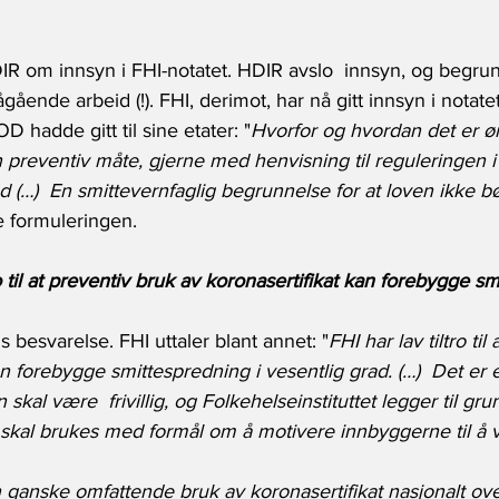
 om innsyn i FHI-notatet. HDIR avslo  innsyn, og begrun
ående arbeid (!). FHI, derimot, har nå gitt innsyn i notatet.
 hadde gitt til sine etater: "
Hvorfor og hvordan det er ø
n preventiv måte, gjerne med henvisning til reguleringen i
d (…)
En smittevernfaglig begrunnelse for at loven ikke bø
e formuleringen.
tro til at preventiv bruk av koronasertifikat kan forebygge s
besvarelse. FHI uttaler blant annet: "
FHI har lav tiltro til
n forebygge smittespredning i vesentlig grad. (…)  Det er et
 skal være  frivillig, og Folkehelseinstituttet legger til gru
e skal brukes med formål om å motivere innbyggerne til å 
n ganske omfattende bruk av koronasertifikat nasjonalt over