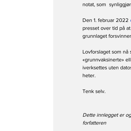
notat, som  synliggjø
Den 1. februar 2022 
presset over tid på 
grunnlaget forsvinner 
Lovforslaget som nå s
«grunnvaksinerte» el
iverksettes uten datos
heter. 
Tenk selv.
Dette innlegget er og
forfatteren