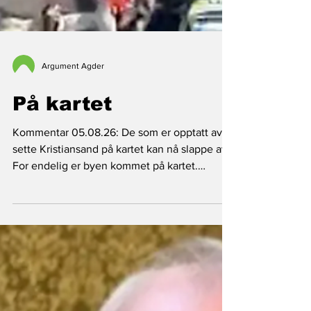
Argument Agder
På kartet
Kommentar 05.08.26: De som er opptatt av å
sette Kristiansand på kartet kan nå slappe av.
For endelig er byen kommet på kartet.
Hooligan-kartet! Her starter supporterbråket,
illustrasjon: skjermdump politiets dronevideo.
Av Bernt H. Utne, publisert 05.08.2026
Under oppgjøret mellom rivalene Viking og
Start fikk tilhengere og motstandere av begge
lag utløp for sin innestengte aggresjoner. Til
fryd for enkelte, men til fortvilelse og avsky