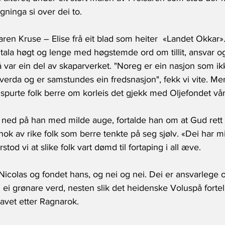
gninga si over dei to. 
aren Kruse – Elise frå eit blad som heiter  «Landet Okkar»
 tala høgt og lenge med høgstemde ord om tillit, ansvar og
å var ein del av skaparverket. "Noreg er ein nasjon som ik
 verda og er samstundes ein fredsnasjon", fekk vi vite. M
, spurte folk berre om korleis det gjekk med Oljefondet vårt
ned på han med milde auge, fortalde han om at Gud rett n
 av rike folk som berre tenkte på seg sjølv. «Dei har mis
stod vi at slike folk vart dømd til fortaping i all æve. 
e Nicolas og fondet hans, og nei og nei. Dei er ansvarlege o
il ei grønare verd, nesten slik det heidenske Voluspå fortel
havet etter Ragnarok. 