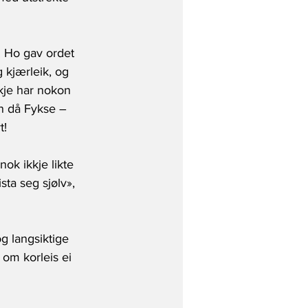
. Ho gav ordet 
 kjærleik, og 
kje har nokon 
en då Fykse – 
!  
ok ikkje likte 
ta seg sjølv», 
g langsiktige 
 om korleis ei 