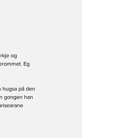
rkje og 
jerommet. Eg 
an hugsa på den 
en gongen han 
arisearane 