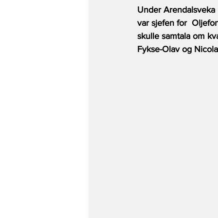
Under Arendalsveka i 
var sjefen for  Oljef
skulle samtala om kva
Fykse-Olav og Nicola