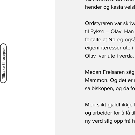
hender og kasta velsi
Ordstyraren var skriv
til Fykse – Olav. Han
fortalte at Noreg ogs
eigeninteresser ute i
Tilbake til toppen
Olav  var ute i verda
Medan Frelsaren såg 
Mammon. Og det er nok
sa biskopen, og da for
Men slikt gjaldt ikkj
og arbeider for å få t
ny verd stig opp frå 