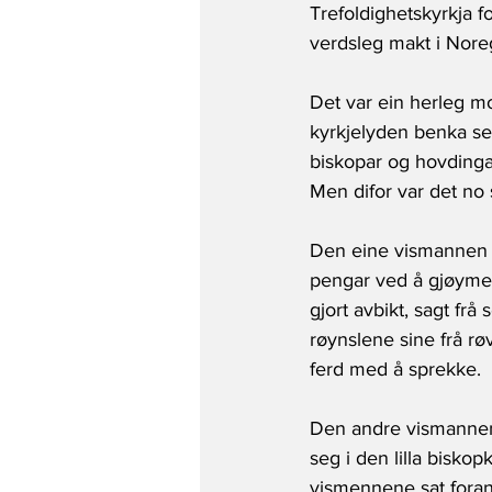
Trefoldighetskyrkja f
verdsleg makt i Nore
Det var ein herleg 
kyrkjelyden benka seg
biskopar og hovdinga
Men difor var det no s
Den eine vismannen 
pengar ved å gjøyme 
gjort avbikt, sagt frå
røynslene sine frå røva
ferd med å sprekke. 
Den andre vismannen 
seg i den lilla bisko
vismennene sat foran 