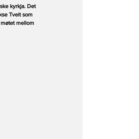
ske kyrkja. Det 
kse Tveit som  
 møtet mellom 