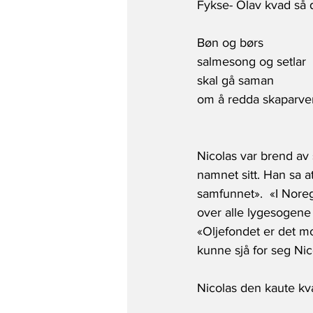
Fykse- Olav kvad så d
Bøn og børs
salmesong og setlar
skal gå saman
om å redda skaparver
Nicolas var brend av 
namnet sitt. Han sa at
samfunnet».  «I Noreg
over alle lygesogene 
«Oljefondet er det mo
kunne sjå for seg Ni
Nicolas den kaute kv