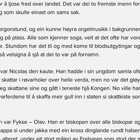
or å ljose fred over landet. Det var dei to fremste menn fo
g som skulle einast om sams sak.
morgonstund, og ein kunne høyra orgelmusikk i bakgrunn
 på plass. Alle som kjenner soga, veit at det ofte har vor
r. Stundom har det til og med kome til blodsutgytingar o
å velsigna å sjå at dei to var på fornamn. 
var Nicolas den kaute. Han hadde i sin ungdom samla of
skattar i røvarholer over heile verda, men no var det gl
 seg skattane sine og gått i teneste hjå Kongen. No ville h
rferdene til å skaffa meir gull inn i staten si skattkiste som
var Fykse – Olav. Han er biskopen over alle biskopar o
pkappa si under jakka med ein kross dinglande rundt halsen
alteret, under eit stort måleri av Frelsaren som stod der 