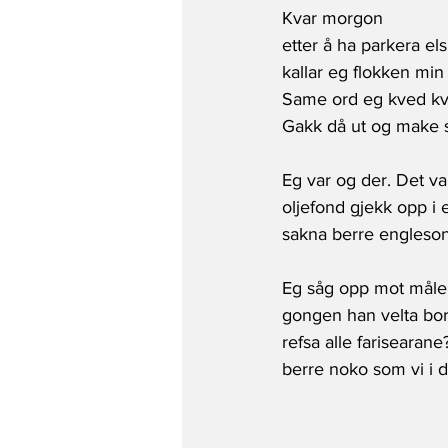
Kvar morgon 
etter å ha parkera els
kallar eg flokken mi
Same ord eg kved kv
Gakk då ut og make
Eg var og der. Det va
oljefond gjekk opp i 
sakna berre engleson
Eg såg opp mot måleri
gongen han velta bo
refsa alle farisearan
berre noko som vi i da