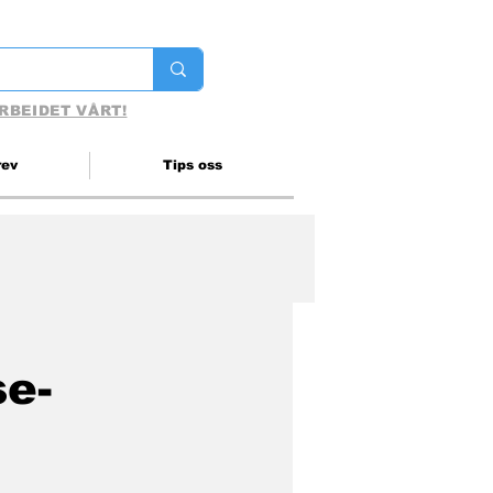
RBEIDET VÅRT!
rev
Tips oss
e-