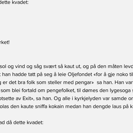
ette kvadet: 
ket! 
sol og vind og såg svært så kaut ut, og på den måten levd
 han hadde tatt på seg å leie Oljefondet «for å gje noko til
 er det bra folk som steller med pengar»  sa han. Han var
som blei fortald om pengefolket, til dømes den lygesoga s
tsette av Exit», sa han. Og alle i kyrkjelyden var samde o
colas den kaute sniffa kokain medan han dengde laus på ko
ad då dette kvadet: 