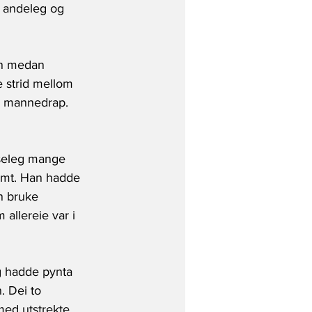
r andeleg og 
en medan 
e strid mellom 
g mannedrap. 
seleg mange 
øymt. Han hadde 
an bruke 
 allereie var i 
g hadde pynta 
. Dei to 
med utstrekte 