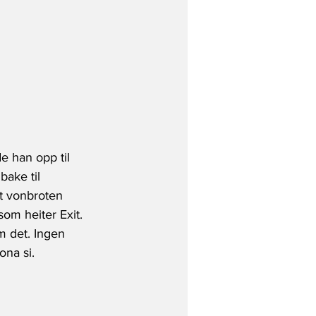
e han opp til 
bake til 
t vonbroten 
om heiter Exit. 
m det. Ingen 
na si. 