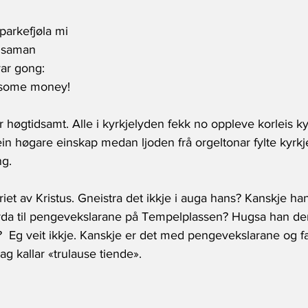
parkefjøla mi 
n saman
ar gong:
 some money!
r høgtidsamt. Alle i kyrkjelyden fekk no oppleve korleis ky
ein høgare einskap medan ljoden frå orgeltonar fylte kyrk
g. 
et av Kristus. Gneistra det ikkje i auga hans? Kanskje h
rda til pengevekslarane på Tempelplassen? Hugsa han d
e?  Eg veit ikkje. Kanskje er det med pengevekslarane og f
g kallar «trulause tiende». 