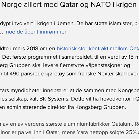
 Norge alliert med Qatar og NATO i krigen
ypt involvert i krigen i Jemen. De har støtta islamister, bl
,  
noe de åpent innrømmer
.
dte i mars 2018 om en 
historisk stor kontrakt mellom Qat
  Det første programmet i samarbeidet, til en verdi av 15 mi
rg Gruppen skal levere fjernstyrte våpenstasjoner og 
til 490 pansrede kjøretøy som franske Nexter skal levere 
tars myndigheter innebærer at de sammen med Kongsbe
felles selskap, kalt BK Systems. Dette vil ha hovedkontor i 
n administrerende direktør fra Kongsberg Gruppen.
n av en av verdens største aluminiumfabrikker Qatalum. R
nor er på vei inn i Qatar, mens Yara nettopp solgte 25% av