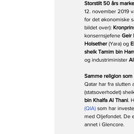
Storstilt 50 års mark
12. november 2019 va
for det økonomiske sa
bildet over): 
Kronprin
konsernsjefene 
Geir
Holsether
 (Yara) og 
E
sheik Tamim bin Ham
og industriminister 
Al
Samme religion som 
Qatar har fra slutten 
(statsoverhodet) shei
bin Khalfa Al Thani
. 
(QIA)
 som har investe
med Oljefondet. De ek
annet i Glencore.