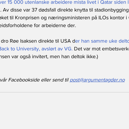
er 15 000 utenlanske arbeidere mista livet i Qatar siden la
9
. Av disse var 37 dødsfall direkte knytta til stadionbygging
øket til Kronprisen og næringsministeren på ILOs kontor i 
beidsforholdene for arbeiderne der.
r dro Røe Isaksen direkte til USA d
er han samme uke delt
ck to University, avslørt av VG. 
Det var mot embetsverk
nsen var også invitert, men han deltok ikke.)
år Facebookside eller send til 
post@argumentagder.no