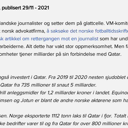
publisert 29/11 - 2021
landske journalister og setter dem på glattcelle. VM-komit
t norsk advokatfirma, 
å saksøke det norske fotballtidsskrif
isk artikkel om rettergangen mot en journalist
 som har und
earbeiderne. Alt dette har vakt stor oppmerksomhet. Men f
mheter tjener milliarder på sin forbindelse med Qatar.
gså investert i Qatar. Fra 2019 til 2020 nesten sjudoblet 
Qatar fra 735 millioner til snaut 5 milliarder.
drill anleggsmidler for 1,2 milliarder kroner i landet. Equino
lmsen og Jotun er blant de andre norske aktørene som har
en. Norge eksporterte 1112 tonn laks til Qatar i fjor. Totalt
e bedrifter varer til og fra Qatar for over 800 millioner k