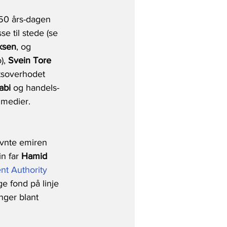
 50 års-dagen 
e til stede (se 
ksen
, og 
), 
Svein Tore 
atsoverhodet 
abi
 og handels- 
 medier.
nevnte emiren 
n far 
Hamid 
nt Authority 
e fond på linje 
nger blant 