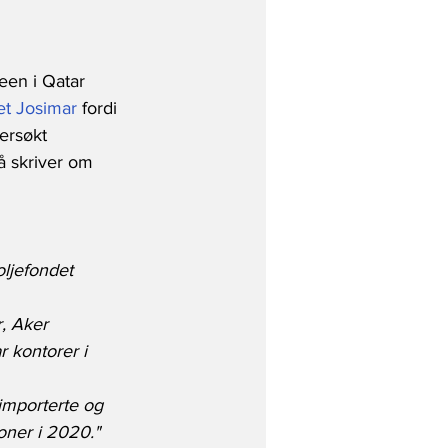
een i Qatar 
tet Josimar
 fordi 
ersøkt 
å skriver om 
oljefondet 
r, Aker 
 kontorer i 
 importerte og 
roner i 2020."