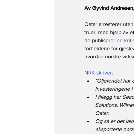
Av Øyvind Andresen, 
Qatar arresterer uten
truer, med hjelp av e
de publiserer 
en krit
forholdene for gjest
hvordan norske virkso
NRK skriver:
"Oljefondet har o
investeringene i 
I tillegg har Sea
Solutions, Wilhe
Qatar.
Og så er det laks
eksporterte norsk