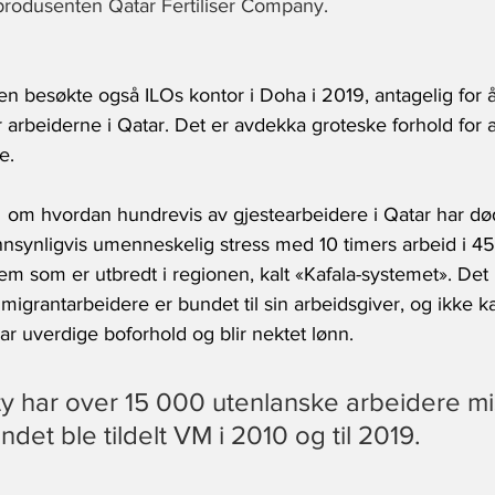
rodusenten Qatar Fertiliser Company.
en besøkte også ILOs kontor i Doha i 2019, antagelig for 
 arbeiderne i Qatar. Det er avdekka groteske forhold for
e.
  om hvordan hundrevis av gjestearbeidere i Qatar har d
nsynligvis umenneskelig stress med 10 timers arbeid i 45
em som er utbredt i regionen, kalt «Kafala-systemet». Det
migrantarbeidere er bundet til sin arbeidsgiver, og ikke 
, har uverdige boforhold og blir nektet lønn.
y har over 15 000 utenlanske arbeidere mist
ndet ble tildelt VM i 2010 og til 2019
.