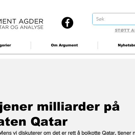
STØTT A
gorier
Om Argument
Nyhetsb
jener milliarder på
aten Qatar
Mens vi diskuterer om det er rett å boikotte Qatar, tjener 