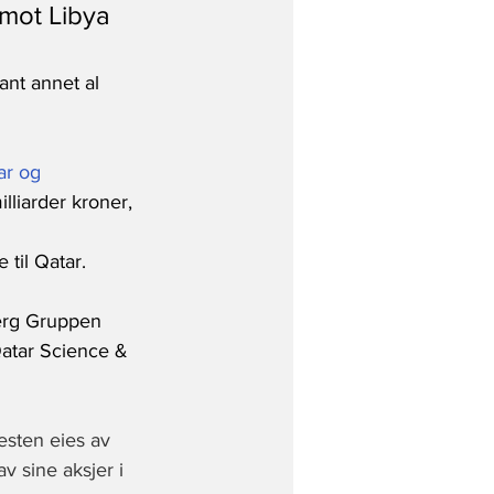
 mot Libya
ant annet al 
ar og 
lliarder kroner, 
til Qatar.
rg Gruppen 
Qatar Science & 
esten eies av 
 sine aksjer i  