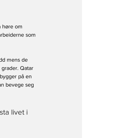
å høre om 
 arbeiderne som 
ødd mens de 
 grader. Qatar 
 bygger på en 
kan bevege seg 
a livet i 