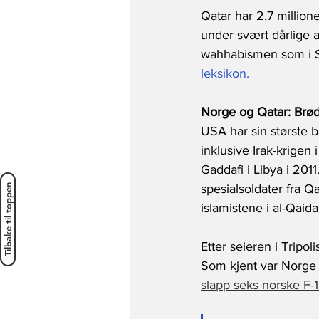
Qatar har 2,7 million
under svært dårlige 
wahhabismen som i Sau
leksikon.
Norge og Qatar: Brødr
USA har sin største ba
inklusive Irak-krige
Gaddafi i Libya i 2011.
spesialsoldater fra Qa
Tilbake til toppen
islamistene i al-Qaida
Etter seieren i Tripol
Som kjent var Norge 
slapp seks norske F-1