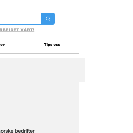
RBEIDET VÅRT!
rev
Tips oss
norske bedrifter 