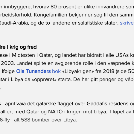
er innbyggere, hvorav 80 prosent er ulike innvandrere so
arbeidsforhold. Kongefamilien bekjenner seg til den samm
di-Arabia, og de to landene er salafistiske stater,
 skriv
e i krig og fred
se i Midtøsten i Qatar, og landet har bidratt i alle USAs k
n i 2003. Landet spilte en avgjørende rolle i den væpnede
 Ifølge 
Ola Tunanders
 bok
 «Libyakrigen» fra 2018 (side 5
tar i Libya da «opprøret» starta. De har gitt penger og våpe
.
is i april vaia det qatarske flagget over Gaddafis residens 
alliert med Qatar og NATO i krigen mot Libya. 
I løpet av
6-fly i alt 588 bomber over Libya.