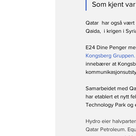
Som kjent var
Qatar  har også vært d
Qaida,  i krigen i Syria
E24 Dine Penger mel
Kongsberg Gruppen.
innebærer at Kongsbe
kommunikasjonsutstyr 
Samarbeidet med Qa
har etablert et nytt 
Technology Park og e
Hydro eier halvparte
Qatar Petroleum. Equi