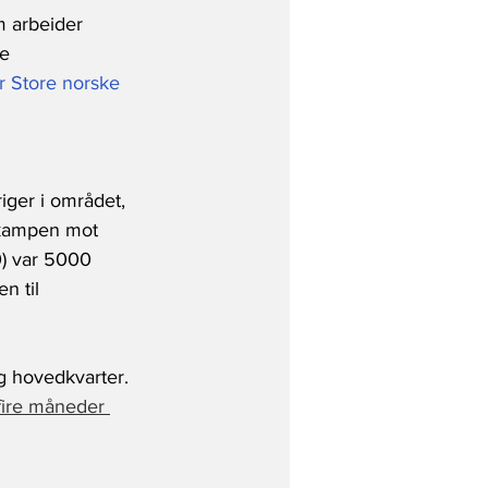
m arbeider 
e 
er Store norske 
riger i området, 
 kampen mot 
0) var 5000 
n til 
og hovedkvarter. 
 fire måneder 