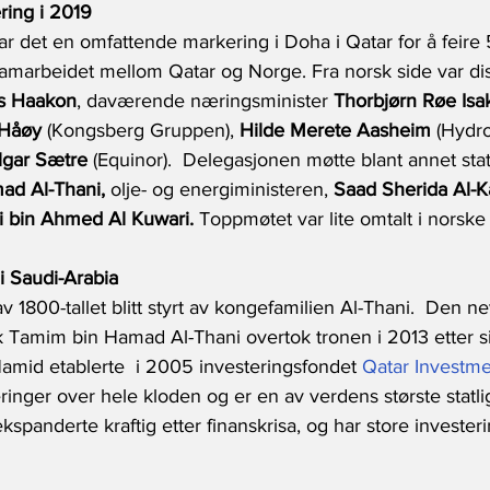
ering i 2019
r det en omfattende markering i Doha i Qatar for å feire
marbeidet mellom Qatar og Norge. Fra norsk side var diss
s Haakon
, daværende næringsminister 
Thorbjørn Røe Isa
 Håøy
 (Kongsberg Gruppen), 
Hilde Merete Aasheim
 (Hydro
lgar Sætre
 (Equinor).  Delegasjonen møtte blant annet st
ad Al-Thani,
 olje- og energiministeren, 
Saad Sherida Al-K
i bin Ahmed Al Kuwari.
 Toppmøtet var lite omtalt i norske
i Saudi-Arabia
av 1800-tallet blitt styrt av kongefamilien Al-Thani.  Den 
k Tamim bin Hamad Al-Thani overtok tronen i 2013 etter si
Hamid etablerte  i 2005 investeringsfondet 
Qatar Investme
ringer over hele kloden og er en av verdens største statlig
spanderte kraftig etter finanskrisa, og har store investeri