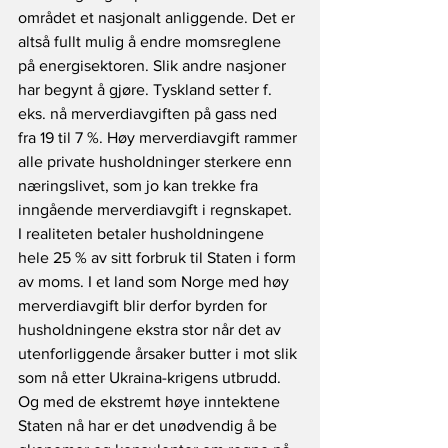
området et nasjonalt anliggende. Det er 
altså fullt mulig å endre momsreglene 
på energisektoren. Slik andre nasjoner 
har begynt å gjøre. Tyskland setter f. 
eks. nå merverdiavgiften på gass ned 
fra 19 til 7 %. Høy merverdiavgift rammer 
alle private husholdninger sterkere enn 
næringslivet, som jo kan trekke fra 
inngående merverdiavgift i regnskapet. 
I realiteten betaler husholdningene 
hele 25 % av sitt forbruk til Staten i form 
av moms. I et land som Norge med høy 
merverdiavgift blir derfor byrden for 
husholdningene ekstra stor når det av 
utenforliggende årsaker butter i mot slik 
som nå etter Ukraina-krigens utbrudd. 
Og med de ekstremt høye inntektene 
Staten nå har er det unødvendig å be 