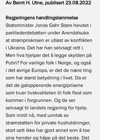
Av Bernt H. Utne, publisert 23.08.2022
Regjeringens handlingslammelse
Statsminister Jonas Gahr Støre hevdet i 
partilederdebatten under Arendalsuka 
at strømpriskrisen er utløst av konflikten 
i Ukraina. Det har han selvsagt rett i. 
Men hva hjelper det å legge skylden på 
Putin? For vanlige folk i Norge, og også 
i det øvrige Europa, er det de nære ting 
som har størst betydning i livet. Da er 
det de galopperende energiprisene 
som truer livskvaliteten til folk flest som 
kommer i forgrunnen. Og de ser 
selvsagt til landets regjering for hjelp. 
Som inntil nå, med unntak av 
strømstøtten for private husholdninger, 
stort sett ikke har gjort annet enn å toe 
sine hender og håpe på det beste. Det 