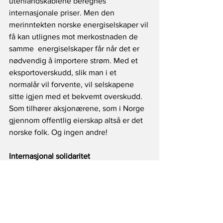
utenlandskablene beregnes 
internasjonale priser. Men den 
merinntekten norske energiselskaper vil 
få kan utlignes mot merkostnaden de 
samme  energiselskaper får når det er 
nødvendig å importere strøm. Med et 
eksportoverskudd, slik man i et 
normalår vil forvente, vil selskapene 
sitte igjen med et bekvemt overskudd. 
Som tilhører aksjonærene, som i Norge 
gjennom offentlig eierskap altså er det 
norske folk. Og ingen andre!
Internasjonal solidaritet
Ingenting av disse mulighetene berører 
inngåtte internasjonale avtaler. Vi 
befinner oss i en kritisk internasjonal 
situasjon som berører alle våre viktige 
handelspartnere, og som bare kan løses 