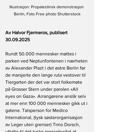
Illustrasjon: Propalestinsk demonstrasjon 
Berlin, Foto Free photo Shutterstock
Av Halvor Fjermeros, publisert 
30.09.2025
Rundt 50.000 mennesker møttes i 
parken ved Neptunfontenen i nærheten 
av Alexander Plazt i det østre Berlin før 
de marsjerte den lange ruta vestover til 
Tiergarten der det var stort folkemøte 
på Grosser Stern under parolen «All 
eyes on Gaza». Arrangørene anslår selv 
at mer enn 100 000 mennesker gikk ut i 
gatene. Talsperson for Medico 
International, (tysk søsterorganisasjon 
av Leger uten grenser) Timo Dorsch, 
uttalte til det tyske pressebyrået at 