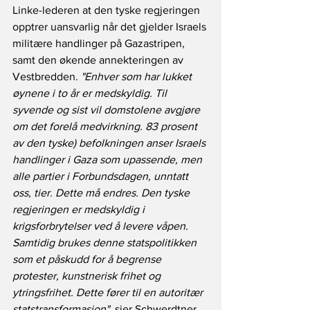
Linke-lederen at den tyske regjeringen 
opptrer uansvarlig når det gjelder Israels 
militære handlinger på Gazastripen, 
samt den økende annekteringen av 
Vestbredden. 
"Enhver som har lukket 
øynene i to år er medskyldig. Til 
syvende og sist vil domstolene avgjøre 
om det forelå medvirkning. 83 prosent 
av den tyske) befolkningen anser Israels 
handlinger i Gaza som upassende, men 
alle partier i Forbundsdagen, unntatt 
oss, tier. Dette må endres. Den tyske 
regjeringen er medskyldig i 
krigsforbrytelser ved å levere våpen. 
Samtidig brukes denne statspolitikken 
som et påskudd for å begrense 
protester, kunstnerisk frihet og 
ytringsfrihet. Dette fører til en autoritær 
statstransformasjon"
, sier Schwerdtner 