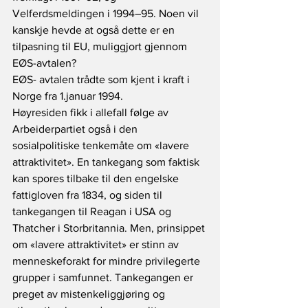
Velferdsmeldingen i 1994–95. Noen vil 
kanskje hevde at også dette er en 
tilpasning til EU, muliggjort gjennom 
EØS-avtalen?
EØS- avtalen trådte som kjent i kraft i 
Norge fra 1.januar 1994.
Høyresiden fikk i allefall følge av 
Arbeiderpartiet også i den 
sosialpolitiske tenkemåte om «lavere 
attraktivitet». En tankegang som faktisk 
kan spores tilbake til den engelske 
fattigloven fra 1834, og siden til 
tankegangen til Reagan i USA og 
Thatcher i Storbritannia. Men, prinsippet 
om «lavere attraktivitet» er stinn av 
menneskeforakt for mindre privilegerte 
grupper i samfunnet. Tankegangen er 
preget av mistenkeliggjøring og 