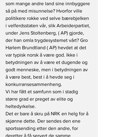
som mange andre land sine innbyggere 
så på med misunnelse? Hvorfor ville 
politikere rokke ved selve bærebjelken 
i velferdsstaten vår, slik Arbeiderpartiet, 
under Jens Stoltenberg, ( AP) gjorde, 
der han omla trygdesystemet vårt? Gro 
Harlem Brundtland ( AP) hevdet at det 
var typisk norsk å være god. Ikke i 
betydningen av å være et dugende og 
godt menneske, men i betydningen av 
å være best, best i å hevde seg i 
konkurransesammenheng.
Vi har fått et samfunn som i stadig 
større grad er preget av elite og 
heltedyrkelse.
Det er bare å skru på NRK en helg for å 
skjønne dette. Der sendes den ene 
sportssending etter den andre, for 
deretter å få servert de samme 