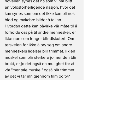
noveller, synes det nå som vi har blitt 
en voldsforherligende nasjon, hvor det 
kan synes som om det ikke kan bli nok 
blod og makabre bilder å ta inn. 
Hvordan dette kan påvirke vår måte til å 
forholde oss på til andre mennesker, er 
ikke noe som lenger blir diskutert. Om 
terskelen for ikke å bry seg om andre 
menneskers lidelser blir trimmet, lik en 
muskel som blir sterkere jo mer den blir 
brukt, er jo det også en mulighet for at 
vår "mentale muskel" også blir trimmet 
av det vi tar inn gjennom film og tv?
Verden i seg selv har gjennom den nye 
teknologien blitt stadig mindre. Og, det 
er begrenset hvor mye krig, nød, 
elendighet og lidelser vi kan ta inn over 
oss, uten selv å bukke under, tror jeg. 
Kanskje "den mentale muskel" for å tåle 