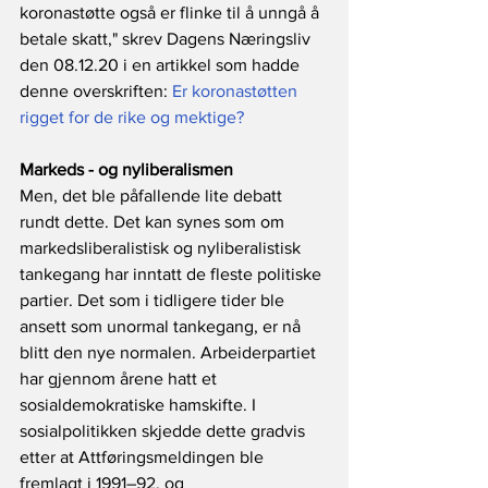
koronastøtte også er flinke til å unngå å 
betale skatt," skrev Dagens Næringsliv 
den 08.12.20 i en artikkel som hadde 
denne overskriften: 
Er koronastøtten 
rigget for de rike og mektige?
Markeds - og nyliberalismen
Men, det ble påfallende lite debatt 
rundt dette. Det kan synes som om 
markedsliberalistisk og nyliberalistisk 
tankegang har inntatt de fleste politiske 
partier. Det som i tidligere tider ble 
ansett som unormal tankegang, er nå 
blitt den nye normalen. Arbeiderpartiet 
har gjennom årene hatt et 
sosialdemokratiske hamskifte. I 
sosialpolitikken skjedde dette gradvis 
etter at Attføringsmeldingen ble 
fremlagt i 1991–92, og 