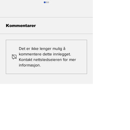
Kommentarer
Flår de svakeste
Hvorfor må
Det er ikke lenger mulig å
Riksmegleren
kommentere dette innlegget.
Kontakt nettstedseieren for mer
rydde opp ett
informasjon.
Støre?